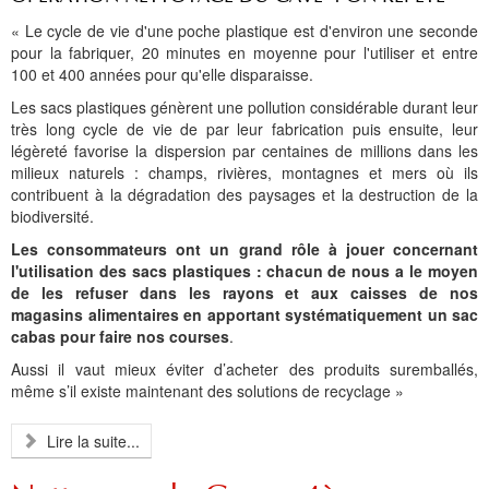
Histoire et patrimoine
Artisanats d'arts
Cartes anciennes
Plan Local d'Urbanisme
Sports
La vie à Bétharram
Le village en images
Accueil des groupes
Montagne et eaux vives
Jusqu'au XXe siécle
Municipalité depuis 1789
L'église Saint Jean-Baptiste
Représentations externes
Le service technique
Conseil Communautaire
Ecole publique
L'activité Lestelloise
La légende
La Chapelle Notre Dame
« Le cycle de vie d'une poche plastique est d'environ une seconde
Manifestations
Restauration du calvaire
Associations
Votre séjour
Aires de pique-nique
Vers le progrès
Translation du cimetière
Le cimetière
PV du Conseil Municipal
Le service scolaire
Compétences
PLU 2025 modification simplifiée N° 1
Collège et lycées
Les pèlerinages
La Chapelle Saint Michel
L'ensemble scolaire
pour la fabriquer, 20 minutes en moyenne pour l'utiliser et entre
100 et 400 années pour qu'elle disparaisse.
Liens touristiques
Équipements
Services publics
Le XXe siécle
Recensement de 1385
Le monument aux morts
Services aux personnes
Réalisations
PLU 2020
Collèges aux alentours
Récit de voyage en 1645
Le calvaire
La maison de retraite
Les sacs plastiques génèrent une pollution considérable durant leur
très long cycle de vie de par leur fabrication puis ensuite, leur
Aménagements
Culte
Montagne
Le moulin
PLU 2011 - Règlement
Lycées aux alentours
Services aux jeunes
Le vieux pont
Les accueils
légèreté favorise la dispersion par centaines de millions dans les
milieux naturels : champs, rivières, montagnes et mers où ils
Budget et finances
Villes
Les chemins
Projets
Administrations
Le Musée
contribuent à la dégradation des paysages et la destruction de la
biodiversité.
Bulletins municipaux
Culture et découverte
Les savoir-faire
Réalisations
Budgets primitifs
Santé / Social
Les consommateurs ont un grand rôle à jouer concernant
État civil
Sports d'hivers et thermes
Comptes administratifs
Maisons de retraite
l'utilisation des sacs plastiques : chacun de nous a le moyen
de les refuser dans les rayons et aux caisses de nos
Mentions légales et politique de confidentialité
Fiscalité
Naissances
Transports
magasins alimentaires en apportant systématiquement un sac
cabas pour faire nos courses
.
Mariages / Pacs
Déchets
Aussi il vaut mieux éviter d’acheter des produits suremballés,
même s’il existe maintenant des solutions de recyclage »
Décès
Lire la suite...