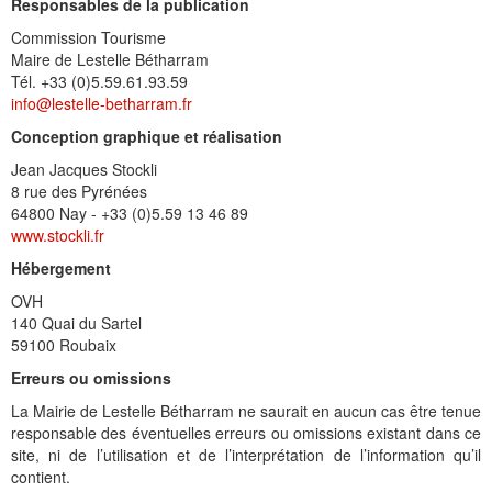
Histoire et patrimoine
Artisanats d'arts
Cartes anciennes
Plan Local d'Urbanisme
Sports
La vie à Bétharram
Le village en images
Accueil des groupes
Montagne et eaux vives
Jusqu'au XXe siécle
Municipalité depuis 1789
L'église Saint Jean-Baptiste
Représentations externes
Le service technique
Conseil Communautaire
Ecole publique
L'activité Lestelloise
La légende
La Chapelle Notre Dame
Responsables de la publication
Commission Tourisme
Manifestations
Restauration du calvaire
Associations
Votre séjour
Aires de pique-nique
Vers le progrès
Translation du cimetière
Le cimetière
PV du Conseil Municipal
Le service scolaire
Compétences
PLU 2025 modification simplifiée N° 1
Collège et lycées
Les pèlerinages
La Chapelle Saint Michel
L'ensemble scolaire
Maire de Lestelle Bétharram
Tél. +33 (0)5.59.61.93.59
Liens touristiques
Équipements
Services publics
Le XXe siécle
Recensement de 1385
Le monument aux morts
Services aux personnes
Réalisations
PLU 2020
Collèges aux alentours
Récit de voyage en 1645
Le calvaire
La maison de retraite
info@lestelle-betharram.fr
Aménagements
Culte
Montagne
Le moulin
PLU 2011 - Règlement
Lycées aux alentours
Services aux jeunes
Le vieux pont
Les accueils
Conception graphique et réalisation
Jean Jacques Stockli
Budget et finances
Villes
Les chemins
Projets
Administrations
Le Musée
8 rue des Pyrénées
64800 Nay - +33 (0)5.59 13 46 89
Bulletins municipaux
Culture et découverte
Les savoir-faire
Réalisations
Budgets primitifs
Santé / Social
www.stockli.fr
Hébergement
État civil
Sports d'hivers et thermes
Comptes administratifs
Maisons de retraite
OVH
Mentions légales et politique de confidentialité
Fiscalité
Naissances
Transports
140 Quai du Sartel
59100 Roubaix
Mariages / Pacs
Déchets
Erreurs ou omissions
Décès
La Mairie de Lestelle Bétharram ne saurait en aucun cas être tenue
responsable des éventuelles erreurs ou omissions existant dans ce
site, ni de l’utilisation et de l’interprétation de l’information qu’il
contient.