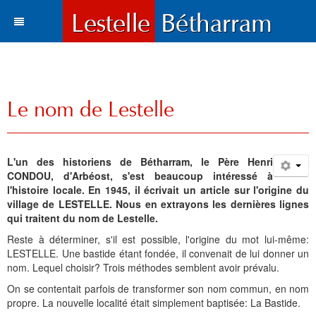
Actualités
Le village
Tous les articles
Le nom de Lestelle
Tourisme
Vie municipale
Situation et accès
Histoire
Travaux
Environnement
Votre destination
L'un des historiens de Bétharram, le Père Henri
Municipalité
Vie locale
Lestelle en chiffre
Où manger, où dormir ?
Histoire
Trois paysages
CONDOU, d'Arbéost, s'est beaucoup intéressé à
l'histoire locale. En 1945, il écrivait un article sur l'origine du
Vie locale
Enfance et enseignement
Plans de la commune
Sports et loisirs
Toponymie
Mots du maire
Cartes
Hôtels l Restaurants
La Bastide
village de LESTELLE. Nous en extrayons les dernières lignes
qui traitent du nom de Lestelle.
Bétharram
Solidarité et environnement
Fonds d'écran
Visites et découvertes
Chroniques locales
Le conseil municipal
Santé
Gîtes et meublés
Bases de Loisirs
La Chapelle de Bétharram
Le nom de Lestelle
Bienvenue
Reste à déterminer, s'il est possible, l'origine du mot lui-même:
LESTELLE. Une bastide étant fondée, il convenait de lui donner un
Culture et loisirs
Photos et cartes postales
Les Grottes de Bétharram
Archives
Informations
Education
Histoire
Chambres d'Hôtes
Balades et randonnées
Reconstruction du Pont
Toponymie gasconne
Archives
Les membres du Conseil
nom. Lequel choisir? Trois méthodes semblent avoir prévalu.
Sports
Contacts
Produits régionaux
Patrimoines
Communauté de communes
Entreprises
Patrimoine
Cartes postales anciennes
Camping et chalets
Parcours d'orientation
Le XVIIIe siécle
La charte de Lestelle
Commissions municipales
Le service administratif
Petite enfance
Chronologie
On se contentait parfois de transformer son nom commun, en nom
propre. La nouvelle localité était simplement baptisée: La Bastide.