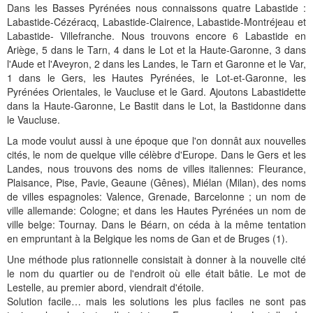
Histoire et patrimoine
Artisanats d'arts
Cartes anciennes
Plan Local d'Urbanisme
Sports
La vie à Bétharram
Le village en images
Accueil des groupes
Montagne et eaux vives
Jusqu'au XXe siécle
Municipalité depuis 1789
L'église Saint Jean-Baptiste
Représentations externes
Le service technique
Conseil Communautaire
Ecole publique
L'activité Lestelloise
La légende
La Chapelle Notre Dame
Dans les Basses Pyrénées nous connaissons quatre Labastide :
Labastide-Cézéracq, Labastide-Clairence, Labastide-Montréjeau et
Manifestations
Restauration du calvaire
Associations
Votre séjour
Aires de pique-nique
Vers le progrès
Translation du cimetière
Le cimetière
PV du Conseil Municipal
Le service scolaire
Compétences
PLU 2025 modification simplifiée N° 1
Collège et lycées
Les pèlerinages
La Chapelle Saint Michel
L'ensemble scolaire
Labastide- Villefranche. Nous trouvons encore 6 Labastide en
Ariège, 5 dans le Tarn, 4 dans le Lot et la Haute-Garonne, 3 dans
Liens touristiques
Équipements
Services publics
Le XXe siécle
Recensement de 1385
Le monument aux morts
Services aux personnes
Réalisations
PLU 2020
Collèges aux alentours
Récit de voyage en 1645
Le calvaire
La maison de retraite
l'Aude et l'Aveyron, 2 dans les Landes, le Tarn et Garonne et le Var,
1 dans le Gers, les Hautes Pyrénées, le Lot-et-Garonne, les
Aménagements
Culte
Montagne
Le moulin
PLU 2011 - Règlement
Lycées aux alentours
Services aux jeunes
Le vieux pont
Les accueils
Pyrénées Orientales, le Vaucluse et le Gard. Ajoutons Labastidette
dans la Haute-Garonne, Le Bastit dans le Lot, la Bastidonne dans
Budget et finances
Villes
Les chemins
Projets
Administrations
Le Musée
le Vaucluse.
La mode voulut aussi à une époque que l'on donnât aux nouvelles
Bulletins municipaux
Culture et découverte
Les savoir-faire
Réalisations
Budgets primitifs
Santé / Social
cités, le nom de quelque ville célèbre d'Europe. Dans le Gers et les
Landes, nous trouvons des noms de villes italiennes: Fleurance,
État civil
Sports d'hivers et thermes
Comptes administratifs
Maisons de retraite
Plaisance, Pise, Pavie, Geaune (Gênes), Miélan (Milan), des noms
de villes espagnoles: Valence, Grenade, Barcelonne ; un nom de
Mentions légales et politique de confidentialité
Fiscalité
Naissances
Transports
ville allemande: Cologne; et dans les Hautes Pyrénées un nom de
ville belge: Tournay. Dans le Béarn, on céda à la même tentation
Mariages / Pacs
Déchets
en empruntant à la Belgique les noms de Gan et de Bruges (1).
Décès
Une méthode plus rationnelle consistait à donner à la nouvelle cité
le nom du quartier ou de l'endroit où elle était bâtie. Le mot de
Lestelle, au premier abord, viendrait d'étoile.
Solution facile… mais les solutions les plus faciles ne sont pas