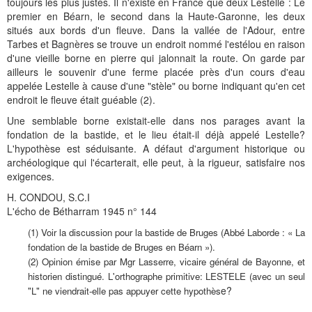
toujours les plus justes. Il n'existe en France que deux Lestelle : Le
premier en Béarn, le second dans la Haute-Garonne, les deux
situés aux bords d'un fleuve. Dans la vallée de l'Adour, entre
Tarbes et Bagnères se trouve un endroit nommé l'estélou en raison
d'une vieille borne en pierre qui jalonnait la route. On garde par
ailleurs le souvenir d'une ferme placée près d'un cours d'eau
appelée Lestelle à cause d'une "stèle" ou borne indiquant qu'en cet
endroit le fleuve était guéable (2).
Une semblable borne existait-elle dans nos parages avant la
fondation de la bastide, et le lieu était-il déjà appelé Lestelle?
L'hypothèse est séduisante. A défaut d'argument historique ou
archéologique qui l'écarterait, elle peut, à la rigueur, satisfaire nos
exigences.
H. CONDOU, S.C.I
L'écho de Bétharram 1945 n° 144
(1) Voir la discussion pour la bastide de Bruges (Abbé Laborde : « La
fondation de la bastide de Bruges en Béarn »).
(2) Opinion émise par Mgr Lasserre, vicaire général de Bayonne, et
historien distingué. L'orthographe primitive: LESTELE (avec un seul
e?
"L" ne viendrait-elle pas appuyer cette hypothès