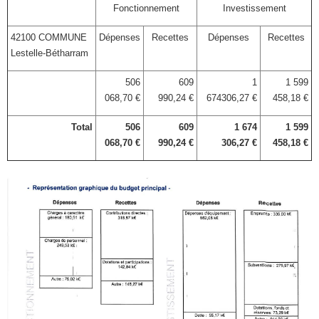
Fonctionnement
Investissement
42100 COMMUNE
Dépenses
Recettes
Dépenses
Recettes
Lestelle-Bétharram
506
609
1
1 599
068,70 €
990,24 €
674306,27 €
458,18 €
Total
506
609
1 674
1 599
068,70 €
990,24 €
306,27 €
458,18 €