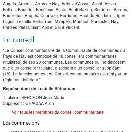
Histoire et patrimoine
Artisanats d'arts
Cartes anciennes
Plan Local d'Urbanisme
Sports
La vie à Bétharram
Le village en images
Accueil des groupes
Montagne et eaux vives
Jusqu'au XXe siécle
Municipalité depuis 1789
L'église Saint Jean-Baptiste
Représentations externes
Le service technique
Conseil Communautaire
Ecole publique
L'activité Lestelloise
La légende
La Chapelle Notre Dame
Angaïs, Arbéost, Arros de Nay, Arthez d'Asson, Assat, Asson,
Baliros, Baudrier, Bénéjacq, Buste, Boeil-Bezing, Bordères, Bordes,
Manifestations
Restauration du calvaire
Associations
Votre séjour
Aires de pique-nique
Vers le progrès
Translation du cimetière
Le cimetière
PV du Conseil Municipal
Le service scolaire
Compétences
PLU 2025 modification simplifiée N° 1
Collège et lycées
Les pèlerinages
La Chapelle Saint Michel
L'ensemble scolaire
Bourrettes, Bruges, Coarraze, Ferrières, Haut de Bosdarros, Igon,
Lagos, Lestelle-Bétharram, Mirepeix, Montaut, Narcastet, Nay,
Liens touristiques
Équipements
Services publics
Le XXe siécle
Recensement de 1385
Le monument aux morts
Services aux personnes
Réalisations
PLU 2020
Collèges aux alentours
Récit de voyage en 1645
Le calvaire
La maison de retraite
Pardies Piétat, Saint Abit et Saint Vincent.
Aménagements
Culte
Montagne
Le moulin
PLU 2011 - Règlement
Lycées aux alentours
Services aux jeunes
Le vieux pont
Les accueils
Le conseil
Budget et finances
Villes
Les chemins
Projets
Administrations
Le Musée
"Le Conseil communautaire de la Communauté de communes du
Pays de Nay est composé de 48 conseillers communautaires
Bulletins municipaux
Culture et découverte
Les savoir-faire
Réalisations
Budgets primitifs
Santé / Social
(titulaires) de ses 28 communes. Les communes qui ne disposent
que d'un conseiller titulaire, disposent d'un conseiller suppléant
État civil
Sports d'hivers et thermes
Comptes administratifs
Maisons de retraite
(18). Le fonctionnement du Conseil communautaire est régi par un
règlement intérieur."
Mentions légales et politique de confidentialité
Fiscalité
Naissances
Transports
Représentant de Lestelle Bétharram
Mariages / Pacs
Déchets
Titulaire : BERCHON Jean-Marie
Suppléant : GRACIAA Alain
Décès
Voir tous les membres du conseil communautaire
Les commissions