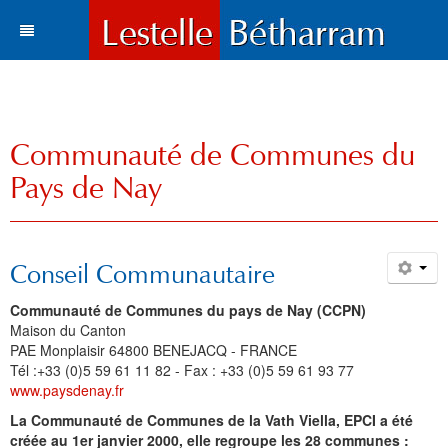
Actualités
Le village
Tous les articles
Communauté de Communes du
Tourisme
Vie municipale
Situation et accès
Pays de Nay
Histoire
Travaux
Environnement
Votre destination
Municipalité
Vie locale
Lestelle en chiffre
Où manger, où dormir ?
Histoire
Trois paysages
Conseil Communautaire
Vie locale
Enfance et enseignement
Plans de la commune
Sports et loisirs
Toponymie
Mots du maire
Cartes
Hôtels l Restaurants
La Bastide
Communauté de Communes du pays de Nay (CCPN)
Bétharram
Solidarité et environnement
Fonds d'écran
Visites et découvertes
Chroniques locales
Le conseil municipal
Santé
Gîtes et meublés
Bases de Loisirs
La Chapelle de Bétharram
Le nom de Lestelle
Bienvenue
Maison du Canton
PAE Monplaisir 64800 BENEJACQ - FRANCE
Culture et loisirs
Photos et cartes postales
Les Grottes de Bétharram
Archives
Informations
Education
Histoire
Chambres d'Hôtes
Balades et randonnées
Reconstruction du Pont
Toponymie gasconne
Archives
Les membres du Conseil
Tél :+33 (0)5 59 61 11 82 - Fax : +33 (0)5 59 61 93 77
www.paysdenay.fr
Sports
Contacts
Produits régionaux
Patrimoines
Communauté de communes
Entreprises
Patrimoine
Cartes postales anciennes
Camping et chalets
Parcours d'orientation
Le XVIIIe siécle
La charte de Lestelle
Commissions municipales
Le service administratif
Petite enfance
Chronologie
La Communauté de Communes de la Vath Viella, EPCI a été
créée au 1er janvier 2000, elle regroupe les 28 communes :