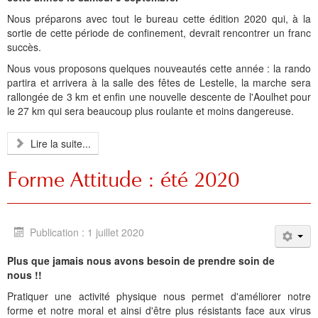
Histoire et patrimoine
Artisanats d'arts
Cartes anciennes
Plan Local d'Urbanisme
Sports
La vie à Bétharram
Le village en images
Accueil des groupes
Montagne et eaux vives
Jusqu'au XXe siécle
Municipalité depuis 1789
L'église Saint Jean-Baptiste
Représentations externes
Le service technique
Conseil Communautaire
Ecole publique
L'activité Lestelloise
La légende
La Chapelle Notre Dame
Nous préparons avec tout le bureau cette édition 2020 qui, à la
Manifestations
Restauration du calvaire
Associations
Votre séjour
Aires de pique-nique
Vers le progrès
Translation du cimetière
Le cimetière
PV du Conseil Municipal
Le service scolaire
Compétences
PLU 2025 modification simplifiée N° 1
Collège et lycées
Les pèlerinages
La Chapelle Saint Michel
L'ensemble scolaire
sortie de cette période de confinement, devrait rencontrer un franc
succès.
Liens touristiques
Équipements
Services publics
Le XXe siécle
Recensement de 1385
Le monument aux morts
Services aux personnes
Réalisations
PLU 2020
Collèges aux alentours
Récit de voyage en 1645
Le calvaire
La maison de retraite
Nous vous proposons quelques nouveautés cette année : la rando
partira et arrivera à la salle des fêtes de Lestelle, la marche sera
Aménagements
Culte
Montagne
Le moulin
PLU 2011 - Règlement
Lycées aux alentours
Services aux jeunes
Le vieux pont
Les accueils
rallongée de 3 km et enfin une nouvelle descente de l'Aoulhet pour
le 27 km qui sera beaucoup plus roulante et moins dangereuse.
Budget et finances
Villes
Les chemins
Projets
Administrations
Le Musée
Lire la suite...
Bulletins municipaux
Culture et découverte
Les savoir-faire
Réalisations
Budgets primitifs
Santé / Social
Forme Attitude : été 2020
État civil
Sports d'hivers et thermes
Comptes administratifs
Maisons de retraite
Mentions légales et politique de confidentialité
Fiscalité
Naissances
Transports
Publication : 1 juillet 2020
Mariages / Pacs
Déchets
Plus que jamais nous avons besoin de prendre soin de
Décès
nous !!
Pratiquer une activité physique nous permet d'améliorer notre
forme et notre moral et ainsi d'être plus résistants face aux virus