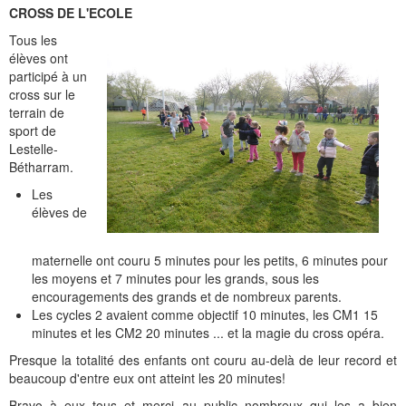
Histoire et patrimoine
Artisanats d'arts
Cartes anciennes
Plan Local d'Urbanisme
Sports
La vie à Bétharram
Le village en images
Accueil des groupes
Montagne et eaux vives
Jusqu'au XXe siécle
Municipalité depuis 1789
L'église Saint Jean-Baptiste
Représentations externes
Le service technique
Conseil Communautaire
Ecole publique
L'activité Lestelloise
La légende
La Chapelle Notre Dame
CROSS DE L'ECOLE
Manifestations
Restauration du calvaire
Associations
Votre séjour
Aires de pique-nique
Vers le progrès
Translation du cimetière
Le cimetière
PV du Conseil Municipal
Le service scolaire
Compétences
PLU 2025 modification simplifiée N° 1
Collège et lycées
Les pèlerinages
La Chapelle Saint Michel
L'ensemble scolaire
Tous les
élèves ont
Liens touristiques
Équipements
Services publics
Le XXe siécle
Recensement de 1385
Le monument aux morts
Services aux personnes
Réalisations
PLU 2020
Collèges aux alentours
Récit de voyage en 1645
Le calvaire
La maison de retraite
participé à un
cross sur le
Aménagements
Culte
Montagne
Le moulin
PLU 2011 - Règlement
Lycées aux alentours
Services aux jeunes
Le vieux pont
Les accueils
terrain de
sport de
Lestelle-
Budget et finances
Villes
Les chemins
Projets
Administrations
Le Musée
Bétharram.
Bulletins municipaux
Culture et découverte
Les savoir-faire
Réalisations
Budgets primitifs
Santé / Social
Les
élèves de
État civil
Sports d'hivers et thermes
Comptes administratifs
Maisons de retraite
maternelle ont couru 5 minutes pour les petits, 6 minutes pour
Mentions légales et politique de confidentialité
Fiscalité
Naissances
Transports
les moyens et 7 minutes pour les grands, sous les
encouragements des grands et de nombreux parents.
Mariages / Pacs
Déchets
Les cycles 2 avaient comme objectif 10 minutes, les CM1 15
minutes et les CM2 20 minutes ... et la magie du cross opéra.
Décès
Presque la totalité des enfants ont couru au-delà de leur record et
beaucoup d'entre eux ont atteint les 20 minutes!
Bravo à eux tous et merci au public nombreux qui les a bien