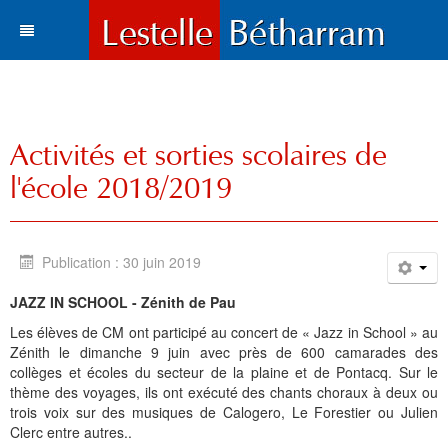
Actualités
Le village
Tous les articles
Activités et sorties scolaires de
Tourisme
Vie municipale
Situation et accès
l'école 2018/2019
Histoire
Travaux
Environnement
Votre destination
Municipalité
Vie locale
Lestelle en chiffre
Où manger, où dormir ?
Histoire
Trois paysages
Publication : 30 juin 2019
Vie locale
Enfance et enseignement
Plans de la commune
Sports et loisirs
Toponymie
Mots du maire
Cartes
Hôtels l Restaurants
La Bastide
JAZZ IN SCHOOL - Zénith de Pau
Bétharram
Solidarité et environnement
Fonds d'écran
Visites et découvertes
Chroniques locales
Le conseil municipal
Santé
Gîtes et meublés
Bases de Loisirs
La Chapelle de Bétharram
Le nom de Lestelle
Bienvenue
Les élèves de CM ont participé au concert de « Jazz in School » au
Zénith le dimanche 9 juin avec près de 600 camarades des
Culture et loisirs
Photos et cartes postales
Les Grottes de Bétharram
Archives
Informations
Education
Histoire
Chambres d'Hôtes
Balades et randonnées
Reconstruction du Pont
Toponymie gasconne
Archives
Les membres du Conseil
collèges et écoles du secteur de la plaine et de Pontacq. Sur le
thème des voyages, ils ont exécuté des chants choraux à deux ou
Sports
Contacts
Produits régionaux
Patrimoines
Communauté de communes
Entreprises
Patrimoine
Cartes postales anciennes
Camping et chalets
Parcours d'orientation
Le XVIIIe siécle
La charte de Lestelle
Commissions municipales
Le service administratif
Petite enfance
Chronologie
trois voix sur des musiques de Calogero, Le Forestier ou Julien
Clerc entre autres..