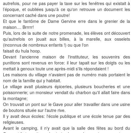
autrefois, pour ne pas payer la taxe sur les fenêtres qui existait à
l’époque, et oubliées jusqu'à ce qu'on retrouve un document les
concernant caché dans une poutre!
Et que le fantôme de Dame Gervine erre dans le grenier de la
maison.... Brrrrr!
Puis, lors de la suite de notre promenade, les élèves ont découvert
qu'autrefois on jouait aux billes, à la marelle, aux osselets
(inconnus de nombreux enfants !) ou que l'on
faisait du hula hoop.
Devant l'ancienne maison de l'instituteur, les souvenirs des
punitions sont revenus en force: il leur tapait sur les doigts ou les
mettait à genoux toute une après-midi s'ils répondaient !
Les maisons du village n'avaient pas de numéro mais portaient le
nom de la famille qui y habitait.
Le village avait plusieurs épiceries, plusieurs boucheries et une
poissonnerie; un monsieur vendait du charbon qu'il allait faire dans
la montagne;
On trouvait un pont sur le Gave pour aller travailler dans une usine
de boutons située sur l'autre rive.
Il y avait deux écoles: l'école publique et une école tenue par des
religieuses.
Avant le camping, il n'y avait que la salle des fêtes au bord du