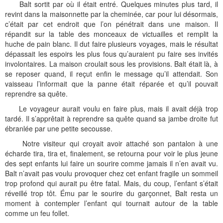
Balt sortit par où il était entré. Quelques minutes plus tard, il
revint dans la maisonnette par la cheminée, car pour lui désormais,
c’était par cet endroit que l’on pénétrait dans une maison. Il
répandit sur la table des monceaux de victuailles et remplit la
huche de pain blanc. Il dut faire plusieurs voyages, mais le résultat
dépassait les espoirs les plus fous qu’auraient pu faire ses invités
involontaires. La maison croulait sous les provisions. Balt était là, à
se reposer quand, il reçut enfin le message qu’il attendait. Son
vaisseau l’informait que la panne était réparée et qu’il pouvait
reprendre sa quête.
Le voyageur aurait voulu en faire plus, mais il avait déjà trop
tardé. Il s’apprêtait à reprendre sa quête quand sa jambe droite fut
ébranlée par une petite secousse.
Notre visiteur qui croyait avoir attaché son pantalon à une
écharde tira, tira et, finalement, se retourna pour voir le plus jeune
des sept enfants lui faire un sourire comme jamais il n’en avait vu.
Balt n’avait pas voulu provoquer chez cet enfant fragile un sommeil
trop profond qui aurait pu être fatal. Mais, du coup, l’enfant s’était
réveillé trop tôt. Ému par le sourire du garçonnet, Balt resta un
moment à contempler l’enfant qui tournait autour de la table
comme un feu follet.