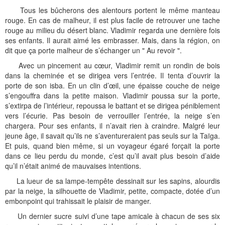
Tous les bûcherons des alentours portent le même manteau
rouge. En cas de malheur, il est plus facile de retrouver une tache
rouge au milieu du désert blanc. Vladimir regarda une dernière fois
ses enfants. Il aurait aimé les embrasser. Mais, dans la région, on
dit que ça porte malheur de s’échanger un " Au revoir ".
Avec un pincement au cœur, Vladimir remit un rondin de bois
dans la cheminée et se dirigea vers l’entrée. Il tenta d’ouvrir la
porte de son isba. En un clin d’œil, une épaisse couche de neige
s’engouffra dans la petite maison. Vladimir poussa sur la porte,
s’extirpa de l’intérieur, repoussa le battant et se dirigea péniblement
vers l’écurie. Pas besoin de verrouiller l’entrée, la neige s’en
chargera. Pour ses enfants, il n’avait rien à craindre. Malgré leur
jeune âge, il savait qu’ils ne s’aventureraient pas seuls sur la Taïga.
Et puis, quand bien même, si un voyageur égaré forçait la porte
dans ce lieu perdu du monde, c’est qu’il avait plus besoin d’aide
qu’il n’était animé de mauvaises intentions.
La lueur de sa lampe-tempête dessinait sur les sapins, alourdis
par la neige, la silhouette de Vladimir, petite, compacte, dotée d’un
embonpoint qui trahissait le plaisir de manger.
Un dernier sucre suivi d’une tape amicale à chacun de ses six