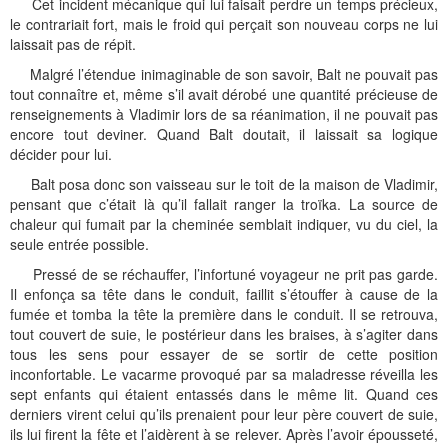
Cet incident mécanique qui lui faisait perdre un temps précieux,
le contrariait fort, mais le froid qui perçait son nouveau corps ne lui
laissait pas de répit.
Malgré l’étendue inimaginable de son savoir, Balt ne pouvait pas
tout connaître et, même s’il avait dérobé une quantité précieuse de
renseignements à Vladimir lors de sa réanimation, il ne pouvait pas
encore tout deviner. Quand Balt doutait, il laissait sa logique
décider pour lui.
Balt posa donc son vaisseau sur le toit de la maison de Vladimir,
pensant que c’était là qu’il fallait ranger la troïka. La source de
chaleur qui fumait par la cheminée semblait indiquer, vu du ciel, la
seule entrée possible.
Pressé de se réchauffer, l’infortuné voyageur ne prit pas garde.
Il enfonça sa tête dans le conduit, faillit s’étouffer à cause de la
fumée et tomba la tête la première dans le conduit. Il se retrouva,
tout couvert de suie, le postérieur dans les braises, à s’agiter dans
tous les sens pour essayer de se sortir de cette position
inconfortable. Le vacarme provoqué par sa maladresse réveilla les
sept enfants qui étaient entassés dans le même lit. Quand ces
derniers virent celui qu’ils prenaient pour leur père couvert de suie,
ils lui firent la fête et l’aidèrent à se relever. Après l’avoir épousseté,