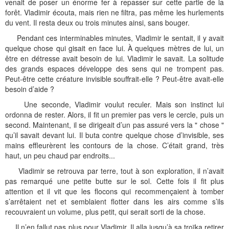
venait de poser un énorme fer à repasser sur cette partie de la
forêt. Vladimir écouta, mais rien ne filtra, pas même les hurlements
du vent. Il resta deux ou trois minutes ainsi, sans bouger.
Pendant ces interminables minutes, Vladimir le sentait, il y avait
quelque chose qui gisait en face lui. À quelques mètres de lui, un
être en détresse avait besoin de lui. Vladimir le savait. La solitude
des grands espaces développe des sens qui ne trompent pas.
Peut-être cette créature invisible souffrait-elle ? Peut-être avait-elle
besoin d’aide ?
Une seconde, Vladimir voulut reculer. Mais son instinct lui
ordonna de rester. Alors, il fit un premier pas vers le cercle, puis un
second. Maintenant, il se dirigeait d’un pas assuré vers la " chose "
qu’il savait devant lui. Il buta contre quelque chose d’invisible, ses
mains effleurèrent les contours de la chose. C’était grand, très
haut, un peu chaud par endroits...
Vladimir se retrouva par terre, tout à son exploration, il n’avait
pas remarqué une petite butte sur le sol. Cette fois il fit plus
attention et il vit que les flocons qui recommençaient à tomber
s’arrêtaient net et semblaient flotter dans les airs comme s’ils
recouvraient un volume, plus petit, qui serait sorti de la chose.
Il n’en fallut pas plus pour Vladimir. Il alla jusqu’à sa troïka retirer