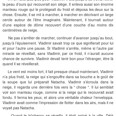
la peau d’ours qui recouvrait son siège. Il enleva aussi son énorme
manteau rouge qui le protégeait du froid et déposa les deux sur la
chose. Ensuite, il se mit à marcher, à marcher en décrivant un large
cercle autour de l’être imaginaire. Maintenant, il tournait autour
d’une espèce de dôme recouvert d’une couche d’au moins dix
centimètres de neige.
Ne pas s’arrêter de marcher, continuer d’avancer jusqu’au bout,
jusqu’à l’épuisement. Vladimir savait trop ce que signifierait pour lui
et pour l’autre une pause. Si Vladimir s’arrête, même si l’autre par
miracle se réveillait, sans Vladimir, par ce froid, il n’aurait aucune
chance de survivre. Vladimir devait tenir bon pour l’étranger, être là
quand il se réveillerait.
Le vent est moins fort, il fait presque chaud maintenant, Vladimir
n’a plus froid, la neige qui s’engouffre dans sa bouche a le goût de
la soupe que lui préparait Natacha. Vladimir s’écroula dans la
neige, il regarda une dernière fois vers la " chose ". Il lui semblait
voir son manteau rouge, comme si la neige qui le recouvrait avait
fondu. Il ferma les yeux, et alors une véritable chaleur l’enveloppa.
Vladimir avait comme l’impression de flotter dans les airs, mais il ne
voyait pas Natacha.
Quand le bûcheron se réveilla, il était arrivé à la ville. Déjà