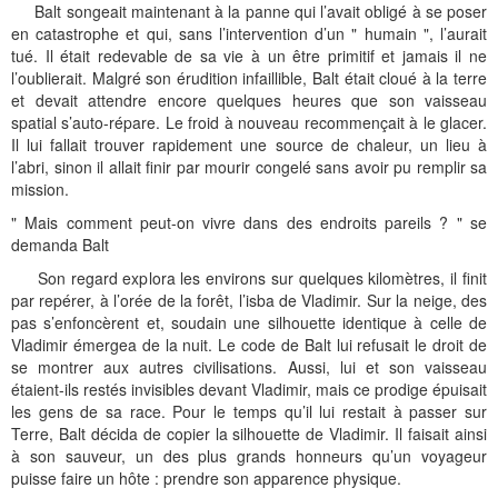
Balt songeait maintenant à la panne qui l’avait obligé à se poser
en catastrophe et qui, sans l’intervention d’un " humain ", l’aurait
tué. Il était redevable de sa vie à un être primitif et jamais il ne
l’oublierait. Malgré son érudition infaillible, Balt était cloué à la terre
et devait attendre encore quelques heures que son vaisseau
spatial s’auto-répare. Le froid à nouveau recommençait à le glacer.
Il lui fallait trouver rapidement une source de chaleur, un lieu à
l’abri, sinon il allait finir par mourir congelé sans avoir pu remplir sa
mission.
" Mais comment peut-on vivre dans des endroits pareils ? " se
demanda Balt
Son regard explora les environs sur quelques kilomètres, il finit
par repérer, à l’orée de la forêt, l’isba de Vladimir. Sur la neige, des
pas s’enfoncèrent et, soudain une silhouette identique à celle de
Vladimir émergea de la nuit. Le code de Balt lui refusait le droit de
se montrer aux autres civilisations. Aussi, lui et son vaisseau
étaient-ils restés invisibles devant Vladimir, mais ce prodige épuisait
les gens de sa race. Pour le temps qu’il lui restait à passer sur
Terre, Balt décida de copier la silhouette de Vladimir. Il faisait ainsi
à son sauveur, un des plus grands honneurs qu’un voyageur
puisse faire un hôte : prendre son apparence physique.