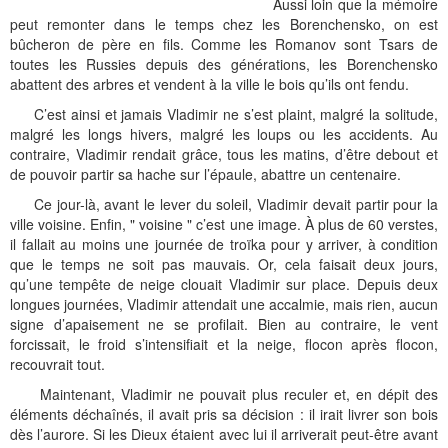
Histoire et patrimoine
Artisanats d'arts
Cartes anciennes
Plan Local d'Urbanisme
Sports
La vie à Bétharram
Le village en images
Accueil des groupes
Montagne et eaux vives
Jusqu'au XXe siécle
Municipalité depuis 1789
L'église Saint Jean-Baptiste
Représentations externes
Le service technique
Conseil Communautaire
Ecole publique
L'activité Lestelloise
La légende
La Chapelle Notre Dame
Aussi loin que la mémoire
peut remonter dans le temps chez les Borenchensko, on est
Manifestations
Restauration du calvaire
Associations
Votre séjour
Aires de pique-nique
Vers le progrès
Translation du cimetière
Le cimetière
PV du Conseil Municipal
Le service scolaire
Compétences
PLU 2025 modification simplifiée N° 1
Collège et lycées
Les pèlerinages
La Chapelle Saint Michel
L'ensemble scolaire
bûcheron de père en fils. Comme les Romanov sont Tsars de
toutes les Russies depuis des générations, les Borenchensko
Liens touristiques
Équipements
Services publics
Le XXe siécle
Recensement de 1385
Le monument aux morts
Services aux personnes
Réalisations
PLU 2020
Collèges aux alentours
Récit de voyage en 1645
Le calvaire
La maison de retraite
abattent des arbres et vendent à la ville le bois qu’ils ont fendu.
C’est ainsi et jamais Vladimir ne s’est plaint, malgré la solitude,
Aménagements
Culte
Montagne
Le moulin
PLU 2011 - Règlement
Lycées aux alentours
Services aux jeunes
Le vieux pont
Les accueils
malgré les longs hivers, malgré les loups ou les accidents. Au
contraire, Vladimir rendait grâce, tous les matins, d’être debout et
Budget et finances
Villes
Les chemins
Projets
Administrations
Le Musée
de pouvoir partir sa hache sur l’épaule, abattre un centenaire.
Ce jour-là, avant le lever du soleil, Vladimir devait partir pour la
Bulletins municipaux
Culture et découverte
Les savoir-faire
Réalisations
Budgets primitifs
Santé / Social
ville voisine. Enfin, " voisine " c’est une image. À plus de 60 verstes,
il fallait au moins une journée de troïka pour y arriver, à condition
État civil
Sports d'hivers et thermes
Comptes administratifs
Maisons de retraite
que le temps ne soit pas mauvais. Or, cela faisait deux jours,
qu’une tempête de neige clouait Vladimir sur place. Depuis deux
Mentions légales et politique de confidentialité
Fiscalité
Naissances
Transports
longues journées, Vladimir attendait une accalmie, mais rien, aucun
signe d’apaisement ne se profilait. Bien au contraire, le vent
Mariages / Pacs
Déchets
forcissait, le froid s’intensifiait et la neige, flocon après flocon,
recouvrait tout.
Décès
Maintenant, Vladimir ne pouvait plus reculer et, en dépit des
éléments déchaînés, il avait pris sa décision : il irait livrer son bois
dès l’aurore. Si les Dieux étaient avec lui il arriverait peut-être avant