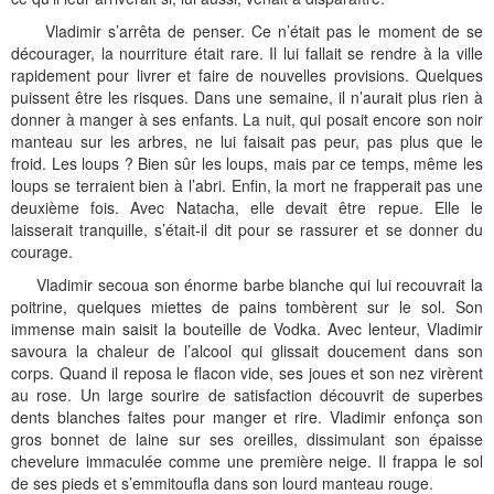
Vladimir s’arrêta de penser. Ce n’était pas le moment de se
décourager, la nourriture était rare. Il lui fallait se rendre à la ville
rapidement pour livrer et faire de nouvelles provisions. Quelques
puissent être les risques. Dans une semaine, il n’aurait plus rien à
donner à manger à ses enfants. La nuit, qui posait encore son noir
manteau sur les arbres, ne lui faisait pas peur, pas plus que le
froid. Les loups ? Bien sûr les loups, mais par ce temps, même les
loups se terraient bien à l’abri. Enfin, la mort ne frapperait pas une
deuxième fois. Avec Natacha, elle devait être repue. Elle le
laisserait tranquille, s’était-il dit pour se rassurer et se donner du
courage.
Vladimir secoua son énorme barbe blanche qui lui recouvrait la
poitrine, quelques miettes de pains tombèrent sur le sol. Son
immense main saisit la bouteille de Vodka. Avec lenteur, Vladimir
savoura la chaleur de l’alcool qui glissait doucement dans son
corps. Quand il reposa le flacon vide, ses joues et son nez virèrent
au rose. Un large sourire de satisfaction découvrit de superbes
dents blanches faites pour manger et rire. Vladimir enfonça son
gros bonnet de laine sur ses oreilles, dissimulant son épaisse
chevelure immaculée comme une première neige. Il frappa le sol
de ses pieds et s’emmitoufla dans son lourd manteau rouge.