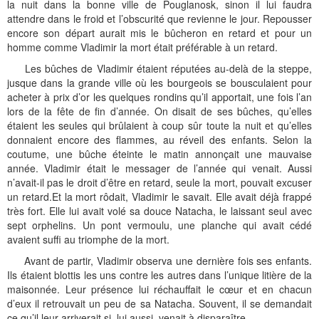
la nuit dans la bonne ville de Pouglanosk, sinon il lui faudra
attendre dans le froid et l’obscurité que revienne le jour. Repousser
encore son départ aurait mis le bûcheron en retard et pour un
homme comme Vladimir la mort était préférable à un retard.
Les bûches de Vladimir étaient réputées au-delà de la steppe,
jusque dans la grande ville où les bourgeois se bousculaient pour
acheter à prix d’or les quelques rondins qu’il apportait, une fois l’an
lors de la fête de fin d’année. On disait de ses bûches, qu’elles
étaient les seules qui brûlaient à coup sûr toute la nuit et qu’elles
donnaient encore des flammes, au réveil des enfants. Selon la
coutume, une bûche éteinte le matin annonçait une mauvaise
année. Vladimir était le messager de l’année qui venait. Aussi
n’avait-il pas le droit d’être en retard, seule la mort, pouvait excuser
un retard.Et la mort rôdait, Vladimir le savait. Elle avait déjà frappé
très fort. Elle lui avait volé sa douce Natacha, le laissant seul avec
sept orphelins. Un pont vermoulu, une planche qui avait cédé
avaient suffi au triomphe de la mort.
Avant de partir, Vladimir observa une dernière fois ses enfants.
Ils étaient blottis les uns contre les autres dans l’unique litière de la
maisonnée. Leur présence lui réchauffait le cœur et en chacun
d’eux il retrouvait un peu de sa Natacha. Souvent, il se demandait
ce qu’il leur arriverait si, lui aussi, venait à disparaître.