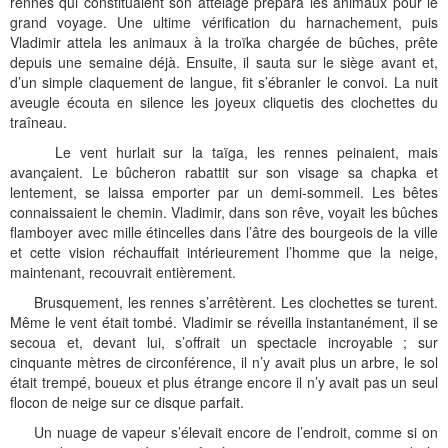
rennes qui constituaient son attelage prépara les animaux pour le
grand voyage. Une ultime vérification du harnachement, puis
Vladimir attela les animaux à la troïka chargée de bûches, prête
depuis une semaine déjà. Ensuite, il sauta sur le siège avant et,
d’un simple claquement de langue, fit s’ébranler le convoi. La nuit
aveugle écouta en silence les joyeux cliquetis des clochettes du
traîneau.
Le vent hurlait sur la taïga, les rennes peinaient, mais
avançaient. Le bûcheron rabattit sur son visage sa chapka et
lentement, se laissa emporter par un demi-sommeil. Les bêtes
connaissaient le chemin. Vladimir, dans son rêve, voyait les bûches
flamboyer avec mille étincelles dans l’âtre des bourgeois de la ville
et cette vision réchauffait intérieurement l’homme que la neige,
maintenant, recouvrait entièrement.
Brusquement, les rennes s’arrêtèrent. Les clochettes se turent.
Même le vent était tombé. Vladimir se réveilla instantanément, il se
secoua et, devant lui, s’offrait un spectacle incroyable ; sur
cinquante mètres de circonférence, il n’y avait plus un arbre, le sol
était trempé, boueux et plus étrange encore il n’y avait pas un seul
flocon de neige sur ce disque parfait.
Un nuage de vapeur s’élevait encore de l’endroit, comme si on