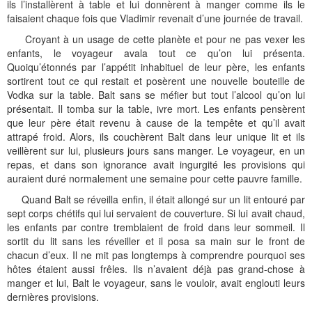
ils l’installèrent à table et lui donnèrent à manger comme ils le
faisaient chaque fois que Vladimir revenait d’une journée de travail.
Croyant à un usage de cette planète et pour ne pas vexer les
enfants, le voyageur avala tout ce qu’on lui présenta.
Quoiqu’étonnés par l’appétit inhabituel de leur père, les enfants
sortirent tout ce qui restait et posèrent une nouvelle bouteille de
Vodka sur la table. Balt sans se méfier but tout l’alcool qu’on lui
présentait. Il tomba sur la table, ivre mort. Les enfants pensèrent
que leur père était revenu à cause de la tempête et qu’il avait
attrapé froid. Alors, ils couchèrent Balt dans leur unique lit et ils
veillèrent sur lui, plusieurs jours sans manger. Le voyageur, en un
repas, et dans son ignorance avait ingurgité les provisions qui
auraient duré normalement une semaine pour cette pauvre famille.
Quand Balt se réveilla enfin, il était allongé sur un lit entouré par
sept corps chétifs qui lui servaient de couverture. Si lui avait chaud,
les enfants par contre tremblaient de froid dans leur sommeil. Il
sortit du lit sans les réveiller et il posa sa main sur le front de
chacun d’eux. Il ne mit pas longtemps à comprendre pourquoi ses
hôtes étaient aussi frêles. Ils n’avaient déjà pas grand-chose à
manger et lui, Balt le voyageur, sans le vouloir, avait englouti leurs
dernières provisions.