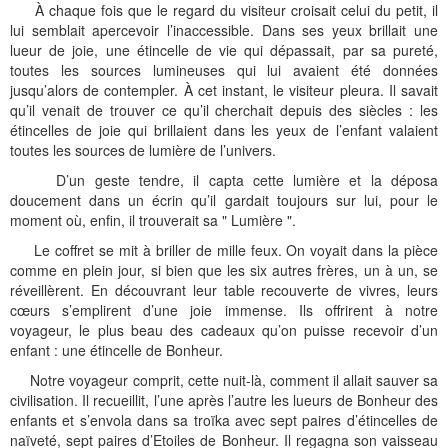
À chaque fois que le regard du visiteur croisait celui du petit, il
lui semblait apercevoir l’inaccessible. Dans ses yeux brillait une
lueur de joie, une étincelle de vie qui dépassait, par sa pureté,
toutes les sources lumineuses qui lui avaient été données
jusqu’alors de contempler. À cet instant, le visiteur pleura. Il savait
qu’il venait de trouver ce qu’il cherchait depuis des siècles : les
étincelles de joie qui brillaient dans les yeux de l’enfant valaient
toutes les sources de lumière de l’univers.
D’un geste tendre, il capta cette lumière et la déposa
doucement dans un écrin qu’il gardait toujours sur lui, pour le
moment où, enfin, il trouverait sa " Lumière ".
Le coffret se mit à briller de mille feux. On voyait dans la pièce
comme en plein jour, si bien que les six autres frères, un à un, se
réveillèrent. En découvrant leur table recouverte de vivres, leurs
cœurs s’emplirent d’une joie immense. Ils offrirent à notre
voyageur, le plus beau des cadeaux qu’on puisse recevoir d’un
enfant : une étincelle de Bonheur.
Notre voyageur comprit, cette nuit-là, comment il allait sauver sa
civilisation. Il recueillit, l’une après l’autre les lueurs de Bonheur des
enfants et s’envola dans sa troïka avec sept paires d’étincelles de
naïveté, sept paires d’Etoiles de Bonheur. Il regagna son vaisseau