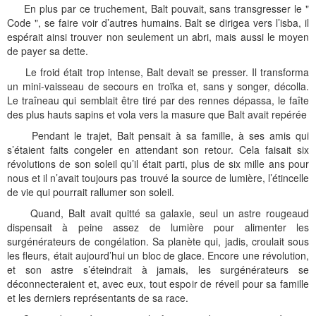
En plus par ce truchement, Balt pouvait, sans transgresser le "
Code ", se faire voir d’autres humains. Balt se dirigea vers l’isba, il
espérait ainsi trouver non seulement un abri, mais aussi le moyen
de payer sa dette.
Le froid était trop intense, Balt devait se presser. Il transforma
un mini-vaisseau de secours en troïka et, sans y songer, décolla.
Le traîneau qui semblait être tiré par des rennes dépassa, le faîte
des plus hauts sapins et vola vers la masure que Balt avait repérée
Pendant le trajet, Balt pensait à sa famille, à ses amis qui
s’étaient faits congeler en attendant son retour. Cela faisait six
révolutions de son soleil qu’il était parti, plus de six mille ans pour
nous et il n’avait toujours pas trouvé la source de lumière, l’étincelle
de vie qui pourrait rallumer son soleil.
Quand, Balt avait quitté sa galaxie, seul un astre rougeaud
dispensait à peine assez de lumière pour alimenter les
surgénérateurs de congélation. Sa planète qui, jadis, croulait sous
les fleurs, était aujourd’hui un bloc de glace. Encore une révolution,
et son astre s’éteindrait à jamais, les surgénérateurs se
déconnecteraient et, avec eux, tout espoir de réveil pour sa famille
et les derniers représentants de sa race.