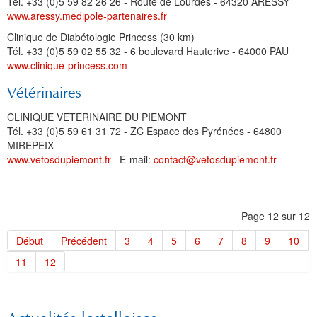
Tél. +33 (0)5 59 82 26 26 - Route de Lourdes - 64320 ARESSY
www.aressy.medipole-partenaires.fr
Clinique de Diabétologie Princess (30 km)
Tél. +33 (0)5 59 02 55 32 - 6 boulevard Hauterive - 64000 PAU
www.clinique-princess.com
Vétérinaires
CLINIQUE VETERINAIRE DU PIEMONT
Tél. +33 (0)5 59 61 31 72 - ZC Espace des Pyrénées - 64800
MIREPEIX
www.vetosdupiemont.fr
E-mail:
contact@vetosdupiemont.fr
Page 12 sur 12
Début
Précédent
3
4
5
6
7
8
9
10
11
12