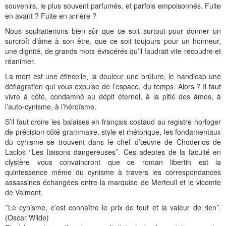
Histoire et patrimoine
Artisanats d'arts
Cartes anciennes
Plan Local d'Urbanisme
Sports
La vie à Bétharram
Le village en images
Accueil des groupes
Montagne et eaux vives
Jusqu'au XXe siécle
Municipalité depuis 1789
L'église Saint Jean-Baptiste
Représentations externes
Le service technique
Conseil Communautaire
Ecole publique
L'activité Lestelloise
La légende
La Chapelle Notre Dame
souvenirs, le plus souvent parfumés, et parfois empoisonnés. Fuite
en avant ? Fuite en arrière ?
Manifestations
Restauration du calvaire
Associations
Votre séjour
Aires de pique-nique
Vers le progrès
Translation du cimetière
Le cimetière
PV du Conseil Municipal
Le service scolaire
Compétences
PLU 2025 modification simplifiée N° 1
Collège et lycées
Les pèlerinages
La Chapelle Saint Michel
L'ensemble scolaire
Nous souhaiterions bien sûr que ce soit surtout pour donner un
surcroît d’âme à son être, que ce soit toujours pour un honneur,
Liens touristiques
Équipements
Services publics
Le XXe siécle
Recensement de 1385
Le monument aux morts
Services aux personnes
Réalisations
PLU 2020
Collèges aux alentours
Récit de voyage en 1645
Le calvaire
La maison de retraite
une dignité, de grands mots éviscérés qu’il faudrait vite recoudre et
réanimer.
Aménagements
Culte
Montagne
Le moulin
PLU 2011 - Règlement
Lycées aux alentours
Services aux jeunes
Le vieux pont
Les accueils
La mort est une étincelle, la douleur une brûlure, le handicap une
Budget et finances
Villes
Les chemins
Projets
Administrations
Le Musée
déflagration qui vous expulse de l’espace, du temps. Alors ? Il faut
vivre à côté, condamné au dépit éternel, à la pitié des âmes, à
Bulletins municipaux
Culture et découverte
Les savoir-faire
Réalisations
Budgets primitifs
Santé / Social
l’auto-cynisme, à l’héroïsme.
S’il faut croire les balaises en français costaud au registre horloger
État civil
Sports d'hivers et thermes
Comptes administratifs
Maisons de retraite
de précision côté grammaire, style et rhétorique, les fondamentaux
du cynisme se trouvent dans le chef d’œuvre de Choderlos de
Mentions légales et politique de confidentialité
Fiscalité
Naissances
Transports
Laclos ‘’Les liaisons dangereuses’’. Ces adeptes de la faculté en
clystère vous convaincront que ce roman libertin est la
Mariages / Pacs
Déchets
quintessence même du cynisme à travers les correspondances
assassines échangées entre la marquise de Merteuil et le vicomte
Décès
de Valmont.
‘’Le cynisme, c’est connaître le prix de tout et la valeur de rien’’.
(Oscar Wilde)