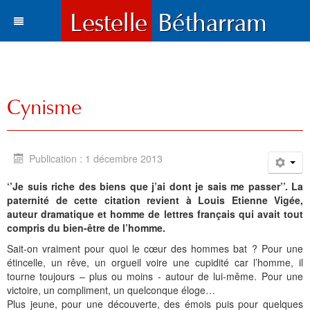
Actualités
Le village
Tous les articles
Cynisme
Tourisme
Vie municipale
Situation et accès
Histoire
Travaux
Environnement
Votre destination
Publication : 1 décembre 2013
Municipalité
Vie locale
Lestelle en chiffre
Où manger, où dormir ?
Histoire
Trois paysages
‘’Je suis riche des biens que j’ai dont je sais me passer’’. La
Vie locale
Enfance et enseignement
Plans de la commune
Sports et loisirs
Toponymie
Mots du maire
Cartes
Hôtels l Restaurants
La Bastide
paternité de cette citation revient à Louis Etienne Vigée,
auteur dramatique et homme de lettres français qui avait tout
Bétharram
Solidarité et environnement
Fonds d'écran
Visites et découvertes
Chroniques locales
Le conseil municipal
Santé
Gîtes et meublés
Bases de Loisirs
La Chapelle de Bétharram
Le nom de Lestelle
Bienvenue
compris du bien-être de l’homme.
Sait-on vraiment pour quoi le cœur des hommes bat ? Pour une
Culture et loisirs
Photos et cartes postales
Les Grottes de Bétharram
Archives
Informations
Education
Histoire
Chambres d'Hôtes
Balades et randonnées
Reconstruction du Pont
Toponymie gasconne
Archives
Les membres du Conseil
étincelle, un rêve, un orgueil voire une cupidité car l’homme, il
tourne toujours – plus ou moins - autour de lui-même. Pour une
Sports
Contacts
Produits régionaux
Patrimoines
Communauté de communes
Entreprises
Patrimoine
Cartes postales anciennes
Camping et chalets
Parcours d'orientation
Le XVIIIe siécle
La charte de Lestelle
Commissions municipales
Le service administratif
Petite enfance
Chronologie
victoire, un compliment, un quelconque éloge…
Plus jeune, pour une découverte, des émois puis pour quelques