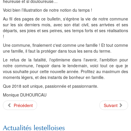
Histoire et patrimoine
Artisanats d'arts
Cartes anciennes
Plan Local d'Urbanisme
Sports
La vie à Bétharram
Le village en images
Accueil des groupes
Montagne et eaux vives
Jusqu'au XXe siécle
Municipalité depuis 1789
L'église Saint Jean-Baptiste
Représentations externes
Le service technique
Conseil Communautaire
Ecole publique
L'activité Lestelloise
La légende
La Chapelle Notre Dame
heureuse et si douloureuse…
Voici bien l’illustration de notre notion du temps !
Manifestations
Restauration du calvaire
Associations
Votre séjour
Aires de pique-nique
Vers le progrès
Translation du cimetière
Le cimetière
PV du Conseil Municipal
Le service scolaire
Compétences
PLU 2025 modification simplifiée N° 1
Collège et lycées
Les pèlerinages
La Chapelle Saint Michel
L'ensemble scolaire
Au fil des pages de ce bulletin, s'égrène la vie de notre commune
Liens touristiques
Équipements
Services publics
Le XXe siécle
Recensement de 1385
Le monument aux morts
Services aux personnes
Réalisations
PLU 2020
Collèges aux alentours
Récit de voyage en 1645
Le calvaire
La maison de retraite
sur les six derniers mois, avec son état civil, ses arrivées et ses
départs, ses joies et ses peines, ses temps forts et ses réalisations
Aménagements
Culte
Montagne
Le moulin
PLU 2011 - Règlement
Lycées aux alentours
Services aux jeunes
Le vieux pont
Les accueils
!
Une commune, finalement c'est comme une famille ! Et tout comme
Budget et finances
Villes
Les chemins
Projets
Administrations
Le Musée
une famille, il faut la protéger dans tous les sens du terme.
Le refus de la fatalité, l'optimisme dans l'avenir, l'ambition pour
Bulletins municipaux
Culture et découverte
Les savoir-faire
Réalisations
Budgets primitifs
Santé / Social
notre commune, l'espoir dans le lendemain, voici tout ce que je
vous souhaite pour cette nouvelle année. Profitez au maximum des
État civil
Sports d'hivers et thermes
Comptes administratifs
Maisons de retraite
moments légers, et des instants de bonheur en famille.
Mentions légales et politique de confidentialité
Fiscalité
Naissances
Transports
Que 2018 soit unique, passionnée et passionnante.
Monique DUHOURCAU
Mariages / Pacs
Déchets
Précédent
Suivant
Décès
Actualités lestelloises