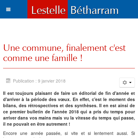
Actualités
Le village
Tous les articles
Une commune, finalement c'est
Tourisme
Vie municipale
Situation et accès
comme une famille !
Histoire
Travaux
Environnement
Votre destination
Municipalité
Vie locale
Lestelle en chiffre
Où manger, où dormir ?
Histoire
Trois paysages
Publication : 9 janvier 2018
Vie locale
Enfance et enseignement
Plans de la commune
Sports et loisirs
Toponymie
Mots du maire
Cartes
Hôtels l Restaurants
La Bastide
Il est toujours plaisant de faire un éditorial de fin d'année et
d'arriver à la période des vœux. En effet, c'est le moment des
Bétharram
Solidarité et environnement
Fonds d'écran
Visites et découvertes
Chroniques locales
Le conseil municipal
Santé
Gîtes et meublés
Bases de Loisirs
La Chapelle de Bétharram
Le nom de Lestelle
Bienvenue
bilans, des rétrospectives et des synthèses. Il en est ainsi de
ce premier bulletin de l'année 2018 qui a pris du temps pour
Culture et loisirs
Photos et cartes postales
Les Grottes de Bétharram
Archives
Informations
Education
Histoire
Chambres d'Hôtes
Balades et randonnées
Reconstruction du Pont
Toponymie gasconne
Archives
Les membres du Conseil
arriver dans vos mains mais vu la vitesse du temps qui passe,
il ne pouvait en être autrement !
Sports
Contacts
Produits régionaux
Patrimoines
Communauté de communes
Entreprises
Patrimoine
Cartes postales anciennes
Camping et chalets
Parcours d'orientation
Le XVIIIe siécle
La charte de Lestelle
Commissions municipales
Le service administratif
Petite enfance
Chronologie
Encore une année passée, si vite et si lentement aussi. Si