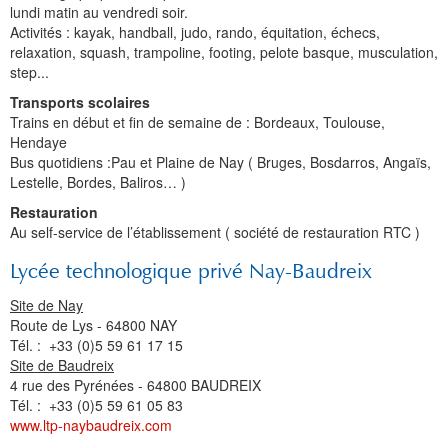
lundi matin au vendredi soir.
Activités : kayak, handball, judo, rando, équitation, échecs,
relaxation, squash, trampoline, footing, pelote basque, musculation,
step...
Transports scolaires
Trains en début et fin de semaine de : Bordeaux, Toulouse,
Hendaye
Bus quotidiens :Pau et Plaine de Nay ( Bruges, Bosdarros, Angaïs,
Lestelle, Bordes, Baliros… )
Restauration
Au self-service de l’établissement ( société de restauration RTC )
Lycée technologique privé Nay-Baudreix
Site de Nay
Route de Lys - 64800 NAY
Tél. :
+33
(0)5 59 61 17 15
Site de Baudreix
4 rue des Pyrénées - 64800 BAUDREIX
Tél. :
+33
(0)5 59 61 05 83
www.ltp-naybaudreix.com