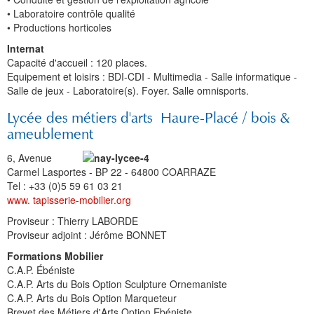
• Laboratoire contrôle qualité
• Productions horticoles
Internat
Capacité d'accueil : 120 places.
Equipement et loisirs : BDI-CDI - Multimedia - Salle informatique -
Salle de jeux - Laboratoire(s). Foyer. Salle omnisports.
Lycée des métiers d'arts Haure-Placé / bois &
ameublement
6, Avenue
Carmel Lasportes - BP 22 - 64800 COARRAZE
Tel :
+33
(0)5 59 61 03 21
www. tapisserie-mobilier.org
Proviseur : Thierry LABORDE
Proviseur adjoint : Jérôme BONNET
Formations Mobilier
C.A.P. Ébéniste
C.A.P. Arts du Bois Option Sculpture Ornemaniste
C.A.P. Arts du Bois Option Marqueteur
Brevet des Métiers d'Arts Option Ebéniste