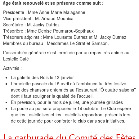
Histoire et patrimoine
Artisanats d'arts
Cartes anciennes
Plan Local d'Urbanisme
Sports
La vie à Bétharram
Le village en images
Accueil des groupes
Montagne et eaux vives
Jusqu'au XXe siécle
Municipalité depuis 1789
L'église Saint Jean-Baptiste
Représentations externes
Le service technique
Conseil Communautaire
Ecole publique
L'activité Lestelloise
La légende
La Chapelle Notre Dame
âge était renouvelé et se présente comme suit :
Présidente : Mme Anne-Marie Malaganne
Manifestations
Restauration du calvaire
Associations
Votre séjour
Aires de pique-nique
Vers le progrès
Translation du cimetière
Le cimetière
PV du Conseil Municipal
Le service scolaire
Compétences
PLU 2025 modification simplifiée N° 1
Collège et lycées
Les pèlerinages
La Chapelle Saint Michel
L'ensemble scolaire
Vice-président : M. Arnaud Mounica
Secrétaire : M. Jacky Dutriez
Liens touristiques
Équipements
Services publics
Le XXe siécle
Recensement de 1385
Le monument aux morts
Services aux personnes
Réalisations
PLU 2020
Collèges aux alentours
Récit de voyage en 1645
Le calvaire
La maison de retraite
Trésorière : Mme Denise Poumarou-Septhaux
Trésoriers adjoints : Mme Louisette Dutriez et M. Jacky Dutriez
Aménagements
Culte
Montagne
Le moulin
PLU 2011 - Règlement
Lycées aux alentours
Services aux jeunes
Le vieux pont
Les accueils
Membres du bureau : Mesdames Le Strat et Samson.
Budget et finances
Villes
Les chemins
Projets
Administrations
Le Musée
L’assemblée générale s’est terminée par un repas très animé au
Lestelle Café
Bulletins municipaux
Culture et découverte
Les savoir-faire
Réalisations
Budgets primitifs
Santé / Social
Activités :
État civil
Sports d'hivers et thermes
Comptes administratifs
Maisons de retraite
La galette des Rois le 13 janvier
L’omelette pascale du 15 avril où l’ambiance fut très festive
Mentions légales et politique de confidentialité
Fiscalité
Naissances
Transports
avec des chansons entonnés au Restaurant ‘’Ô quatre saisons’’
dont il faut souligner la qualité de l’accueil.
Mariages / Pacs
Déchets
En prévision, pour le mois de juillet, une journée grillades
La poule au pot sera proposée le 14 octobre. Le Club espère
Décès
que les Lestelloises et les Lestellois répondront présents lors
de cette journée pour conforter le club dans ses initiatives.
La garburade du Comité des Fêtes