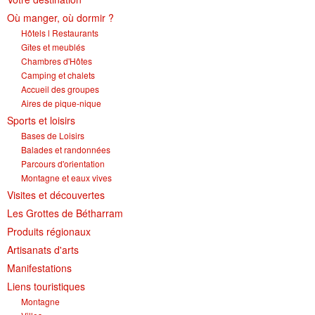
Histoire et patrimoine
Artisanats d'arts
Cartes anciennes
Plan Local d'Urbanisme
Sports
La vie à Bétharram
Le village en images
Accueil des groupes
Montagne et eaux vives
Jusqu'au XXe siécle
Municipalité depuis 1789
L'église Saint Jean-Baptiste
Représentations externes
Le service technique
Conseil Communautaire
Ecole publique
L'activité Lestelloise
La légende
La Chapelle Notre Dame
Où manger, où dormir ?
Manifestations
Restauration du calvaire
Associations
Votre séjour
Aires de pique-nique
Vers le progrès
Translation du cimetière
Le cimetière
PV du Conseil Municipal
Le service scolaire
Compétences
PLU 2025 modification simplifiée N° 1
Collège et lycées
Les pèlerinages
La Chapelle Saint Michel
L'ensemble scolaire
Hôtels l Restaurants
Gîtes et meublés
Liens touristiques
Équipements
Services publics
Le XXe siécle
Recensement de 1385
Le monument aux morts
Services aux personnes
Réalisations
PLU 2020
Collèges aux alentours
Récit de voyage en 1645
Le calvaire
La maison de retraite
Chambres d'Hôtes
Camping et chalets
Aménagements
Culte
Montagne
Le moulin
PLU 2011 - Règlement
Lycées aux alentours
Services aux jeunes
Le vieux pont
Les accueils
Accueil des groupes
Aires de pique-nique
Budget et finances
Villes
Les chemins
Projets
Administrations
Le Musée
Sports et loisirs
Bases de Loisirs
Bulletins municipaux
Culture et découverte
Les savoir-faire
Réalisations
Budgets primitifs
Santé / Social
Balades et randonnées
Parcours d'orientation
État civil
Sports d'hivers et thermes
Comptes administratifs
Maisons de retraite
Montagne et eaux vives
Visites et découvertes
Mentions légales et politique de confidentialité
Fiscalité
Naissances
Transports
Les Grottes de Bétharram
Mariages / Pacs
Déchets
Produits régionaux
Artisanats d'arts
Décès
Manifestations
Liens touristiques
Montagne