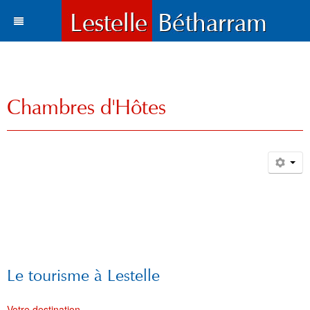
Actualités
Le village
Tous les articles
Chambres d'Hôtes
Tourisme
Vie municipale
Situation et accès
Histoire
Travaux
Environnement
Votre destination
Municipalité
Vie locale
Lestelle en chiffre
Où manger, où dormir ?
Histoire
Trois paysages
Vie locale
Enfance et enseignement
Plans de la commune
Sports et loisirs
Toponymie
Mots du maire
Cartes
Hôtels l Restaurants
La Bastide
Bétharram
Solidarité et environnement
Fonds d'écran
Visites et découvertes
Chroniques locales
Le conseil municipal
Santé
Gîtes et meublés
Bases de Loisirs
La Chapelle de Bétharram
Le nom de Lestelle
Bienvenue
Culture et loisirs
Photos et cartes postales
Les Grottes de Bétharram
Archives
Informations
Education
Histoire
Chambres d'Hôtes
Balades et randonnées
Reconstruction du Pont
Toponymie gasconne
Archives
Les membres du Conseil
Le tourisme à Lestelle
Sports
Contacts
Produits régionaux
Patrimoines
Communauté de communes
Entreprises
Patrimoine
Cartes postales anciennes
Camping et chalets
Parcours d'orientation
Le XVIIIe siécle
La charte de Lestelle
Commissions municipales
Le service administratif
Petite enfance
Chronologie
Votre destination