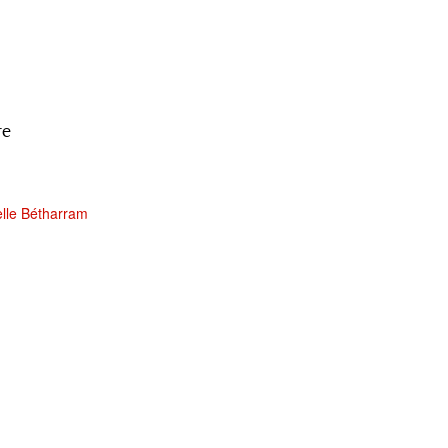
re
elle Bétharram