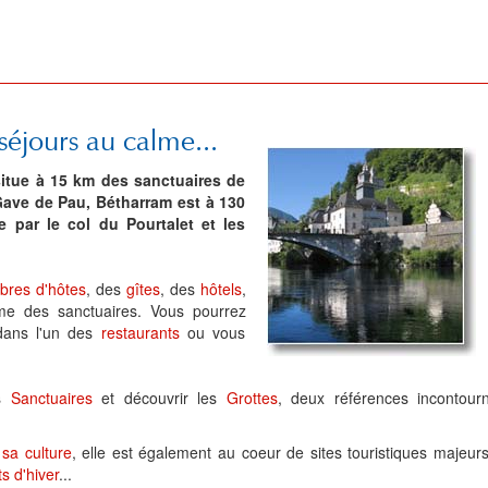
 séjours au calme...
situe à 15 km des sanctuaires de
Gave de Pau, Bétharram est à 130
 par le col du Pourtalet et les
bres d'hôtes
, des
gîtes
, des
hôtels
,
 des sanctuaires. Vous pourrez
 dans l'un des
restaurants
ou vous
es
Sanctuaires
et découvrir les
Grottes
, deux références incontour
 sa culture
, elle est également au coeur de sites touristiques majeur
s d'hiver
...