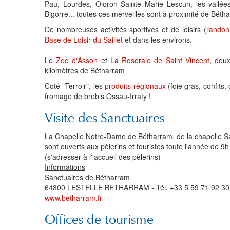
Pau, Lourdes, Oloron Sainte Marie Lescun, les vallée
Bigorre... toutes ces merveilles sont à proximité de Béth
De nombreuses activités sportives et de loisirs (
randon
Base de Loisir du Saillet
et dans les environs.
Le
Zoo d'Asson
et La
Roseraie de Saint Vincent
, deux
kilomètres de Bétharram
Coté "Terroir", les
produits régionaux
(foie gras, confits,
fromage de brebis Ossau-Irraty !
Visite des Sanctuaires
La Chapelle Notre-Dame de Bétharram, de la chapelle Sa
sont ouverts aux pèlerins et touristes toute l'année de 9h
(s'adresser à l''accueil des pèlerins)
Informations
Sanctuaires de Bétharram
64800 LESTELLE BETHARRAM - Tél. +33 5 59 71 92 30
www.betharram.fr
Offices de tourisme