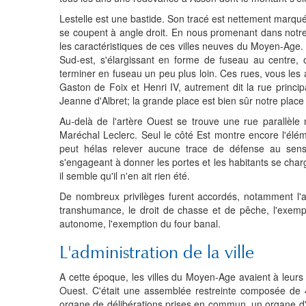
Lestelle est une bastide. Son tracé est nettement marqué
se coupent à angle droit. En nous promenant dans notre 
les caractéristiques de ces villes neuves du Moyen-Age
Sud-est, s'élargissant en forme de fuseau au centre,
terminer en fuseau un peu plus loin. Ces rues, vous les 
Gaston de Foix et Henri IV, autrement dit la rue princip
Jeanne d'Albret; la grande place est bien sûr notre place
Au-delà de l'artère Ouest se trouve une rue parallèle
Maréchal Leclerc. Seul le côté Est montre encore l'élé
peut hélas relever aucune trace de défense au sens p
s'engageant à donner les portes et les habitants se charg
il semble qu'il n'en ait rien été.
De nombreux privilèges furent accordés, notamment l'a
transhumance, le droit de chasse et de pêche, l'exemp
autonome, l'exemption du four banal.
L'administration de la ville
A cette époque, les villes du Moyen-Age avaient à leurs
Ouest. C'était une assemblée restreinte composée de
organe de délibérations prises en commun, un organe d'ad