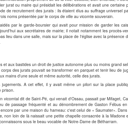
emier jurat ou maire qui présidait les délibérations et avait une certain
de de recrutement des jurats : ils étaient élus au suffrage universel pa
e trois noms présentée par le corps de ville au vicomte souverain.
aidés par le garde-boursier qui avait pour mission de garder les cai
jourd'hui aux secrétaires de mairie; il notait notamment les procès-v
as lieu dans une salle, mais sur la place de l'église avec la présence d
.
 et aux bastides un droit de justice autonome plus ou moins grand sel
le corps des jurats pouvait se transformer en parquet et tenir lieu de ju
 aux mains d'une seule et même autorité, celle des jurats.
es jugements. A cet effet, il y avait même un pilori sur la place publi
 prison.
n vicomtal dit de Saint-Pé, qui venait d'Ossau, passait par Mifaget, Ca
n lieu de passage fréquenté et au dénombrement de Gaston Fébus en
rté encore par une maison du hameau: c'est celui de « Saumater». Da
ie, non loin de là naissait une petite chapelle consacrée à la Madone e
 connaissons sous le beau vocable de Notre-Dame de Bétharram.