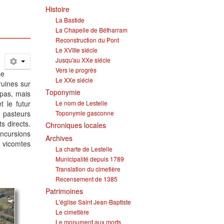
Histoire
La Bastide
La Chapelle de Bétharram
Reconstruction du Pont
Le XVIIIe siécle
Jusqu'au XXe siécle
Vers le progrès
se
Le XXe siécle
ruines sur
Toponymie
 pas, mais
t le futur
Le nom de Lestelle
 pasteurs
Toponymie gasconne
s directs.
Chroniques locales
incursions
Archives
s vicomtes
La charte de Lestelle
Municipalité depuis 1789
Translation du cimetière
Recensement de 1385
Patrimoines
L'église Saint Jean-Baptiste
Le cimetière
Le monument aux morts