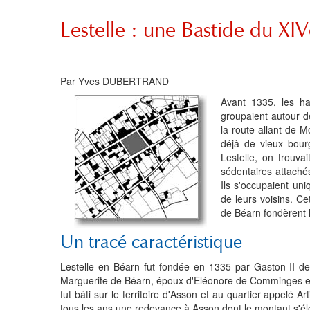
Lestelle : une Bastide du XIV
Par Yves DUBERTRAND
Avant 1335, les hab
groupaient autour de
la route allant de M
déjà de vieux bourg
Lestelle, on trouva
sédentaires attaché
Ils s'occupaient un
de leurs voisins. Ce
de Béarn fondèrent l
Un tracé caractéristique
Lestelle en Béarn fut fondée en 1335 par Gaston II de
Marguerite de Béarn, époux d'Eléonore de Comminges et 
fut bâti sur le territoire d'Asson et au quartier appelé Ar
tous les ans une redevance à Asson dont le montant s'éleva