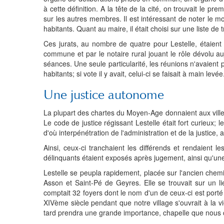
à cette définition. A la tête de la cité, on trouvait le pr
sur les autres membres. Il est intéressant de noter le mo
habitants. Quant au maire, il était choisi sur une liste d
Ces jurats, au nombre de quatre pour Lestelle, étaient 
commune et par le notaire rural jouant le rôle dévolu au
séances. Une seule particularité, les réunions n'avaient p
habitants; si vote il y avait, celui-ci se faisait à main levée
Une justice autonome
La plupart des chartes du Moyen-Age donnaient aux villes
Le code de justice régissant Lestelle était fort curieux; 
d'où interpénétration de l'administration et de la justice,
Ainsi, ceux-ci tranchaient les différends et rendaient l
délinquants étaient exposés après jugement, ainsi qu'une
Lestelle se peupla rapidement, placée sur l'ancien chemi
Asson et Saint-Pé de Geyres. Elle se trouvait sur u
comptait 32 foyers dont le nom d'un de ceux-ci est po
XIVème siècle pendant que notre village s'ouvrait à la v
tard prendra une grande importance, chapelle que nous