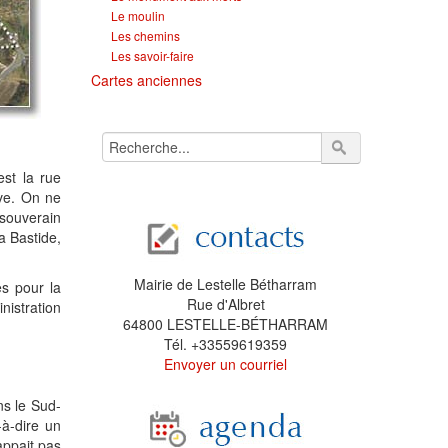
Le moulin
Les chemins
Les savoir-faire
Cartes anciennes
est la rue
ave. On ne
souverain
a Bastide,
Mairie de Lestelle Bétharram
es pour la
Rue d'Albret
nistration
64800 LESTELLE-BÉTHARRAM
Tél. +33559619359
Envoyer un courriel
ns le Sud-
à-dire un
appait pas