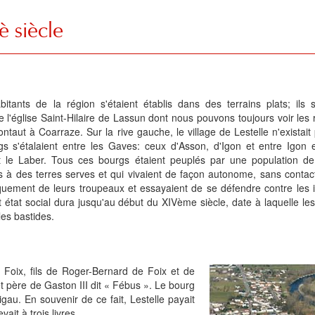
è siècle
itants de la région s'étaient établis dans des terrains plats; ils 
 l'église Saint-Hilaire de Lassun dont nous pouvons toujours voir les 
ontaut à Coarraze. Sur la rive gauche, le village de Lestelle n'existait
s s'étalaient entre les Gaves: ceux d'Asson, d'Igon et entre Igon e
it le Laber. Tous ces bourgs étaient peuplés par une population de
s à des terres serves et qui vivaient de façon autonome, sans contact
iquement de leurs troupeaux et essayaient de se défendre contre les 
t état social dura jusqu'au début du XIVème siècle, date à laquelle le
es bastides.
 Foix, fils de Roger-Bernard de Foix et de
père de Gaston III dit « Fébus ». Le bourg
tigau. En souvenir de ce fait, Lestelle payait
it à trois livres.