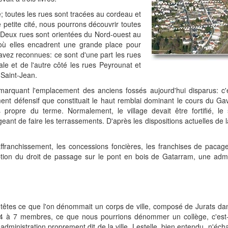
; toutes les rues sont tracées au cordeau et
petite cité, nous pourrons découvrir toutes
. Deux rues sont orientées du Nord-ouest au
 où elles encadrent une grande place pour
avez reconnues: ce sont d'une part les rues
ale et de l'autre côté les rues Peyrounat et
 Saint-Jean.
 marquant l'emplacement des anciens fossés aujourd'hui disparus: c'
ment défensif que constituait le haut remblai dominant le cours du G
ropre du terme. Normalement, le village devait être fortifié, le 
eant de faire les terrassements. D'après les dispositions actuelles de l
ffranchissement, les concessions foncières, les franchises de pacag
tion du droit de passage sur le pont en bois de Gatarram, une admi
 têtes ce que l'on dénommait un corps de ville, composé de Jurats da
 4 à 7 membres, ce que nous pourrions dénommer un collège, c'est-
ministration proprement dit de la ville. Lestelle, bien entendu, n'éch