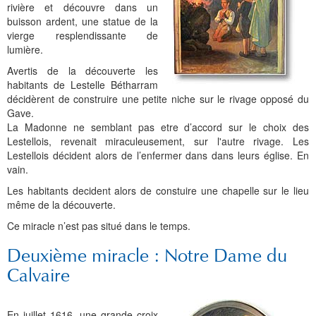
Histoire et patrimoine
Artisanats d'arts
Cartes anciennes
Plan Local d'Urbanisme
Sports
La vie à Bétharram
Le village en images
Accueil des groupes
Montagne et eaux vives
Jusqu'au XXe siécle
Municipalité depuis 1789
L'église Saint Jean-Baptiste
Représentations externes
Le service technique
Conseil Communautaire
Ecole publique
L'activité Lestelloise
La légende
La Chapelle Notre Dame
rivière et découvre dans un
buisson ardent, une statue de la
Manifestations
Restauration du calvaire
Associations
Votre séjour
Aires de pique-nique
Vers le progrès
Translation du cimetière
Le cimetière
PV du Conseil Municipal
Le service scolaire
Compétences
PLU 2025 modification simplifiée N° 1
Collège et lycées
Les pèlerinages
La Chapelle Saint Michel
L'ensemble scolaire
vierge resplendissante de
lumière.
Liens touristiques
Équipements
Services publics
Le XXe siécle
Recensement de 1385
Le monument aux morts
Services aux personnes
Réalisations
PLU 2020
Collèges aux alentours
Récit de voyage en 1645
Le calvaire
La maison de retraite
Avertis de la découverte les
habitants de Lestelle Bétharram
Aménagements
Culte
Montagne
Le moulin
PLU 2011 - Règlement
Lycées aux alentours
Services aux jeunes
Le vieux pont
Les accueils
décidèrent de construire une petite niche sur le rivage opposé du
Gave.
Budget et finances
Villes
Les chemins
Projets
Administrations
Le Musée
La Madonne ne semblant pas etre d’accord sur le choix des
Lestellois, revenait miraculeusement, sur l'autre rivage. Les
Bulletins municipaux
Culture et découverte
Les savoir-faire
Réalisations
Budgets primitifs
Santé / Social
Lestellois décident alors de l’enfermer dans dans leurs église. En
vain.
État civil
Sports d'hivers et thermes
Comptes administratifs
Maisons de retraite
Les habitants decident alors de constuire une chapelle sur le lieu
Mentions légales et politique de confidentialité
Fiscalité
Naissances
Transports
même de la découverte.
Ce miracle n’est pas situé dans le temps.
Mariages / Pacs
Déchets
Deuxième miracle : Notre Dame du
Décès
Calvaire
En juillet 1616, une grande croix