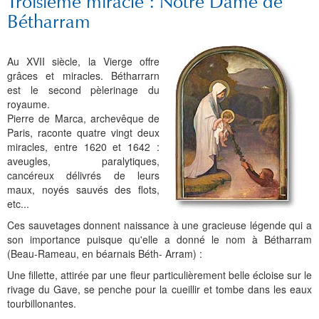
Troisième miracle : Notre Dame de
Bétharram
Au XVII siècle, la Vierge offre
grâces et miracles. Bétharrarn
est le second pèlerinage du
royaume.
Pierre de Marca, archevêque de
Paris, raconte quatre vingt deux
miracles, entre 1620 et 1642 :
aveugles, paralytiques,
cancéreux délivrés de leurs
maux, noyés sauvés des flots,
etc...
Ces sauvetages donnent naissance à une gracieuse légende qui a
son importance puisque qu'elle a donné le nom à Bétharram
(Beau-Rameau, en béarnais Béth- Arram) :
Une fillette, attirée par une fleur particulièrement belle écloise sur le
rivage du Gave, se penche pour la cueillir et tombe dans les eaux
tourbillonantes.