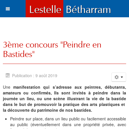
Actualités
Le village
Tous les articles
3ème concours "Peindre en
Tourisme
Vie municipale
Situation et accès
Bastides"
Histoire
Travaux
Environnement
Votre destination
Municipalité
Vie locale
Lestelle en chiffre
Où manger, où dormir ?
Histoire
Trois paysages
Publication : 9 août 2019
Vie locale
Enfance et enseignement
Plans de la commune
Sports et loisirs
Toponymie
Mots du maire
Cartes
Hôtels l Restaurants
La Bastide
Une
manifestation qui s’adresse aux peintres, débutants,
amateurs ou confirmés, Ils sont invités à peindre dans la
Bétharram
Solidarité et environnement
Fonds d'écran
Visites et découvertes
Chroniques locales
Le conseil municipal
Santé
Gîtes et meublés
Bases de Loisirs
La Chapelle de Bétharram
Le nom de Lestelle
Bienvenue
journée un lieu, ou une scène illustrant la vie de la bastide
dans le but de promouvoir la pratique des arts plastiques et
Culture et loisirs
Photos et cartes postales
Les Grottes de Bétharram
Archives
Informations
Education
Histoire
Chambres d'Hôtes
Balades et randonnées
Reconstruction du Pont
Toponymie gasconne
Archives
Les membres du Conseil
la découverte du patrimoine de nos bastides.
Sports
Contacts
Produits régionaux
Patrimoines
Communauté de communes
Entreprises
Patrimoine
Cartes postales anciennes
Camping et chalets
Parcours d'orientation
Le XVIIIe siécle
La charte de Lestelle
Commissions municipales
Le service administratif
Petite enfance
Chronologie
Peindre sur place, dans un lieu public ou facilement accessible
au public (éventuellement dans une propriété privée, avec