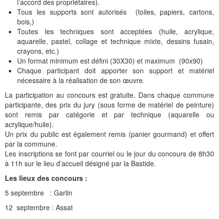
Histoire et patrimoine
Artisanats d'arts
Cartes anciennes
Plan Local d'Urbanisme
Sports
La vie à Bétharram
Le village en images
Accueil des groupes
Montagne et eaux vives
Jusqu'au XXe siécle
Municipalité depuis 1789
L'église Saint Jean-Baptiste
Représentations externes
Le service technique
Conseil Communautaire
Ecole publique
L'activité Lestelloise
La légende
La Chapelle Notre Dame
l’accord des propriétaires).
Tous les supports sont autorisés
(toiles, papiers, cartons,
Manifestations
Restauration du calvaire
Associations
Votre séjour
Aires de pique-nique
Vers le progrès
Translation du cimetière
Le cimetière
PV du Conseil Municipal
Le service scolaire
Compétences
PLU 2025 modification simplifiée N° 1
Collège et lycées
Les pèlerinages
La Chapelle Saint Michel
L'ensemble scolaire
bois,)
Toutes les techniques sont acceptées (huile, acrylique,
Liens touristiques
Équipements
Services publics
Le XXe siécle
Recensement de 1385
Le monument aux morts
Services aux personnes
Réalisations
PLU 2020
Collèges aux alentours
Récit de voyage en 1645
Le calvaire
La maison de retraite
aquarelle, pastel, collage et technique mixte, dessins fusain,
crayons, etc.)
Aménagements
Culte
Montagne
Le moulin
PLU 2011 - Règlement
Lycées aux alentours
Services aux jeunes
Le vieux pont
Les accueils
Un format minimum est défini (30X30) et maximum
(90x90)
Chaque participant doit apporter son support et matériel
Budget et finances
Villes
Les chemins
Projets
Administrations
Le Musée
nécessaire à la réalisation de son œuvre.
La participation au concours est gratuite. Dans chaque commune
Bulletins municipaux
Culture et découverte
Les savoir-faire
Réalisations
Budgets primitifs
Santé / Social
participante, des prix du jury (sous forme de matériel de peinture)
sont remis par catégorie et par technique (aquarelle ou
État civil
Sports d'hivers et thermes
Comptes administratifs
Maisons de retraite
acrylique/huile).
Un prix du public est également remis (panier gourmand) et offert
Mentions légales et politique de confidentialité
Fiscalité
Naissances
Transports
par la commune.
Les inscriptions se font par courriel ou le jour du concours de 8h30
Mariages / Pacs
Déchets
à 11h sur le lieu d’accueil désigné par la Bastide.
Les lieux des concours :
Décès
5 septembre : Garlin
12 septembre : Assat