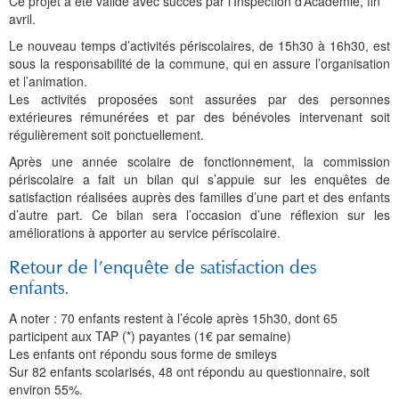
Histoire et patrimoine
Artisanats d'arts
Cartes anciennes
Plan Local d'Urbanisme
Sports
La vie à Bétharram
Le village en images
Accueil des groupes
Montagne et eaux vives
Jusqu'au XXe siécle
Municipalité depuis 1789
L'église Saint Jean-Baptiste
Représentations externes
Le service technique
Conseil Communautaire
Ecole publique
L'activité Lestelloise
La légende
La Chapelle Notre Dame
Ce projet a été validé avec succès par l’Inspection d’Académie, fin
avril.
Manifestations
Restauration du calvaire
Associations
Votre séjour
Aires de pique-nique
Vers le progrès
Translation du cimetière
Le cimetière
PV du Conseil Municipal
Le service scolaire
Compétences
PLU 2025 modification simplifiée N° 1
Collège et lycées
Les pèlerinages
La Chapelle Saint Michel
L'ensemble scolaire
Le nouveau temps d’activités périscolaires, de 15h30 à 16h30, est
sous la responsabilité de la commune, qui en assure l’organisation
Liens touristiques
Équipements
Services publics
Le XXe siécle
Recensement de 1385
Le monument aux morts
Services aux personnes
Réalisations
PLU 2020
Collèges aux alentours
Récit de voyage en 1645
Le calvaire
La maison de retraite
et l’animation.
Les activités proposées sont assurées par des personnes
Aménagements
Culte
Montagne
Le moulin
PLU 2011 - Règlement
Lycées aux alentours
Services aux jeunes
Le vieux pont
Les accueils
extérieures rémunérées et par des bénévoles intervenant soit
régulièrement soit ponctuellement.
Budget et finances
Villes
Les chemins
Projets
Administrations
Le Musée
Après une année scolaire de fonctionnement, la commission
périscolaire a fait un bilan qui s’appuie sur les enquêtes de
Bulletins municipaux
Culture et découverte
Les savoir-faire
Réalisations
Budgets primitifs
Santé / Social
satisfaction réalisées auprès des familles d’une part et des enfants
d’autre part. Ce bilan sera l’occasion d’une réflexion sur les
État civil
Sports d'hivers et thermes
Comptes administratifs
Maisons de retraite
améliorations à apporter au service périscolaire.
Mentions légales et politique de confidentialité
Fiscalité
Naissances
Transports
Retour de l’enquête de satisfaction des
enfants.
Mariages / Pacs
Déchets
A noter : 70 enfants restent à l’école après 15h30, dont 65
Décès
participent aux TAP (*) payantes (1€ par semaine)
Les enfants ont répondu sous forme de smileys
Sur 82 enfants scolarisés, 48 ont répondu au questionnaire, soit
environ 55%.