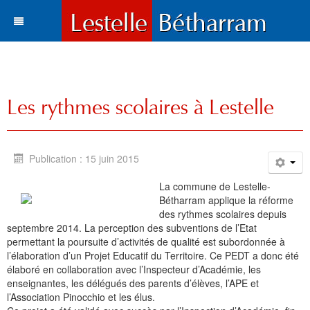
Actualités
Le village
Tous les articles
Les rythmes scolaires à Lestelle
Tourisme
Vie municipale
Situation et accès
Histoire
Travaux
Environnement
Votre destination
Publication : 15 juin 2015
Municipalité
Vie locale
Lestelle en chiffre
Où manger, où dormir ?
Histoire
Trois paysages
La commune de Lestelle-
Vie locale
Enfance et enseignement
Plans de la commune
Sports et loisirs
Toponymie
Mots du maire
Cartes
Hôtels l Restaurants
La Bastide
Bétharram applique la réforme
des rythmes scolaires depuis
Bétharram
Solidarité et environnement
Fonds d'écran
Visites et découvertes
Chroniques locales
Le conseil municipal
Santé
Gîtes et meublés
Bases de Loisirs
La Chapelle de Bétharram
Le nom de Lestelle
Bienvenue
septembre 2014. La perception des subventions de l’Etat
permettant la poursuite d’activités de qualité est subordonnée à
Culture et loisirs
Photos et cartes postales
Les Grottes de Bétharram
Archives
Informations
Education
Histoire
Chambres d'Hôtes
Balades et randonnées
Reconstruction du Pont
Toponymie gasconne
Archives
Les membres du Conseil
l’élaboration d’un Projet Educatif du Territoire. Ce PEDT a donc été
élaboré en collaboration avec l’Inspecteur d’Académie, les
Sports
Contacts
Produits régionaux
Patrimoines
Communauté de communes
Entreprises
Patrimoine
Cartes postales anciennes
Camping et chalets
Parcours d'orientation
Le XVIIIe siécle
La charte de Lestelle
Commissions municipales
Le service administratif
Petite enfance
Chronologie
enseignantes, les délégués des parents d’élèves, l’APE et
l’Association Pinocchio et les élus.