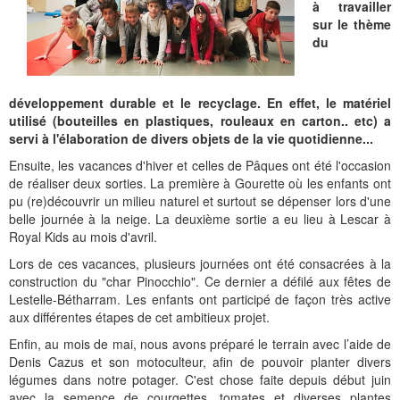
Histoire et patrimoine
Artisanats d'arts
Cartes anciennes
Plan Local d'Urbanisme
Sports
La vie à Bétharram
Le village en images
Accueil des groupes
Montagne et eaux vives
Jusqu'au XXe siécle
Municipalité depuis 1789
L'église Saint Jean-Baptiste
Représentations externes
Le service technique
Conseil Communautaire
Ecole publique
L'activité Lestelloise
La légende
La Chapelle Notre Dame
à travailler
sur le thème
Manifestations
Restauration du calvaire
Associations
Votre séjour
Aires de pique-nique
Vers le progrès
Translation du cimetière
Le cimetière
PV du Conseil Municipal
Le service scolaire
Compétences
PLU 2025 modification simplifiée N° 1
Collège et lycées
Les pèlerinages
La Chapelle Saint Michel
L'ensemble scolaire
du
Liens touristiques
Équipements
Services publics
Le XXe siécle
Recensement de 1385
Le monument aux morts
Services aux personnes
Réalisations
PLU 2020
Collèges aux alentours
Récit de voyage en 1645
Le calvaire
La maison de retraite
développement durable et le recyclage. En effet, le matériel
Aménagements
Culte
Montagne
Le moulin
PLU 2011 - Règlement
Lycées aux alentours
Services aux jeunes
Le vieux pont
Les accueils
utilisé (bouteilles en plastiques, rouleaux en carton.. etc) a
servi à l'élaboration de divers objets de la vie quotidienne...
Budget et finances
Villes
Les chemins
Projets
Administrations
Le Musée
Ensuite, les vacances d'hiver et celles de Pâques ont été l'occasion
Bulletins municipaux
Culture et découverte
Les savoir-faire
Réalisations
Budgets primitifs
Santé / Social
de réaliser deux sorties. La première à Gourette où les enfants ont
pu (re)découvrir un milieu naturel et surtout se dépenser lors d'une
belle journée à la neige. La deuxième sortie a eu lieu à Lescar à
État civil
Sports d'hivers et thermes
Comptes administratifs
Maisons de retraite
Royal Kids au mois d'avril.
Mentions légales et politique de confidentialité
Fiscalité
Naissances
Transports
Lors de ces vacances, plusieurs journées ont été consacrées à la
construction du "char Pinocchio". Ce dernier a défilé aux fêtes de
Mariages / Pacs
Déchets
Lestelle-Bétharram. Les enfants ont participé de façon très active
aux différentes étapes de cet ambitieux projet.
Décès
Enfin, au mois de mai, nous avons préparé le terrain avec l’aide de
Denis Cazus et son motoculteur, afin de pouvoir planter divers
légumes dans notre potager. C'est chose faite depuis début juin
avec la semence de courgettes, tomates et diverses plantes