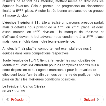
Histoire et patrimoine
Artisanats d'arts
Cartes anciennes
Plan Local d'Urbanisme
Sports
La vie à Bétharram
Le village en images
Accueil des groupes
Montagne et eaux vives
Jusqu'au XXe siécle
Municipalité depuis 1789
L'église Saint Jean-Baptiste
Représentations externes
Le service technique
Conseil Communautaire
Ecole publique
L'activité Lestelloise
La légende
La Chapelle Notre Dame
résultats ne se font pas attendre, mettant même en difficultés les
équipes favorites. Cela a permis une progression au classement
Manifestations
Restauration du calvaire
Associations
Votre séjour
Aires de pique-nique
Vers le progrès
Translation du cimetière
Le cimetière
PV du Conseil Municipal
Le service scolaire
Compétences
PLU 2025 modification simplifiée N° 1
Collège et lycées
Les pèlerinages
La Chapelle Saint Michel
L'ensemble scolaire
ème
final à la 5
place. A noter la très bonne ambiance de ce groupe
à l'image du club.
Liens touristiques
Équipements
Services publics
Le XXe siécle
Recensement de 1385
Le monument aux morts
Services aux personnes
Réalisations
PLU 2020
Collèges aux alentours
Récit de voyage en 1645
Le calvaire
La maison de retraite
L'équipe 1 sénior à 11
: Elle a réalisé un parcours presque parfait
ère
ème
mais 3 défaites nous privent de la 1
ou 2
place, et donc
Aménagements
Culte
Montagne
Le moulin
PLU 2011 - Règlement
Lycées aux alentours
Services aux jeunes
Le vieux pont
Les accueils
ème
d'une montée en 2
division. Un manque de réalisme et
ème
d'efficacité devant le but adverse nous condamne à la 3
place
Budget et finances
Villes
Les chemins
Projets
Administrations
Le Musée
mais nous enrichis dans notre jeune expérience.
A noter, le " fair play" et comportement exemplaire de nos 2
Bulletins municipaux
Culture et découverte
Les savoir-faire
Réalisations
Budgets primitifs
Santé / Social
équipes dans leurs compétitions respectives.
État civil
Sports d'hivers et thermes
Comptes administratifs
Maisons de retraite
Toute l'équipe de l'EPFC tient à remercier les municipalités de
Montaut et Lestelle-Bétharram pour les complexes sportifs mis à
Mentions légales et politique de confidentialité
Fiscalité
Naissances
Transports
notre disposition et aux agents municipaux pour le travail qu'ils
effectuent toute l'année afin de nous permettre de pratiquer notre
Mariages / Pacs
Déchets
passion dans les meilleures conditions possibles.
Le Président, Carlos Oliveira
Décès
06 43 15 28 39
Précédent
Suivant