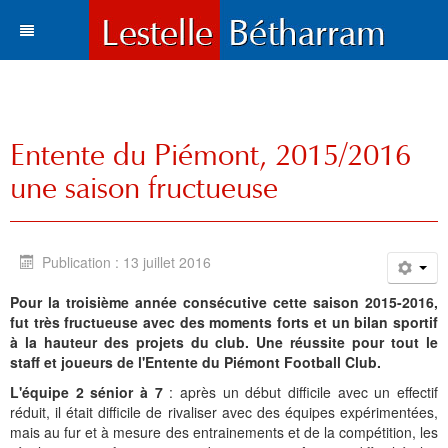
Actualités
Le village
Tous les articles
Entente du Piémont, 2015/2016
Tourisme
Vie municipale
Situation et accès
une saison fructueuse
Histoire
Travaux
Environnement
Votre destination
Municipalité
Vie locale
Lestelle en chiffre
Où manger, où dormir ?
Histoire
Trois paysages
Publication : 13 juillet 2016
Vie locale
Enfance et enseignement
Plans de la commune
Sports et loisirs
Toponymie
Mots du maire
Cartes
Hôtels l Restaurants
La Bastide
Pour la troisième année consécutive cette saison 2015-2016,
fut très fructueuse avec des moments forts et un bilan sportif
Bétharram
Solidarité et environnement
Fonds d'écran
Visites et découvertes
Chroniques locales
Le conseil municipal
Santé
Gîtes et meublés
Bases de Loisirs
La Chapelle de Bétharram
Le nom de Lestelle
Bienvenue
à la hauteur des projets du club. Une réussite pour tout le
staff et joueurs de l'Entente du Piémont Football Club.
Culture et loisirs
Photos et cartes postales
Les Grottes de Bétharram
Archives
Informations
Education
Histoire
Chambres d'Hôtes
Balades et randonnées
Reconstruction du Pont
Toponymie gasconne
Archives
Les membres du Conseil
L'équipe 2 sénior à 7
: après un début difficile avec un effectif
Sports
Contacts
Produits régionaux
Patrimoines
Communauté de communes
Entreprises
Patrimoine
Cartes postales anciennes
Camping et chalets
Parcours d'orientation
Le XVIIIe siécle
La charte de Lestelle
Commissions municipales
Le service administratif
Petite enfance
Chronologie
réduit, il était difficile de rivaliser avec des équipes expérimentées,
mais au fur et à mesure des entrainements et de la compétition, les