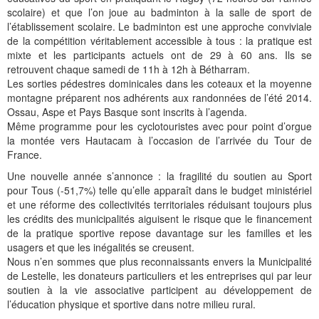
Histoire et patrimoine
Artisanats d'arts
Cartes anciennes
Plan Local d'Urbanisme
Sports
La vie à Bétharram
Le village en images
Accueil des groupes
Montagne et eaux vives
Jusqu'au XXe siécle
Municipalité depuis 1789
L'église Saint Jean-Baptiste
Représentations externes
Le service technique
Conseil Communautaire
Ecole publique
L'activité Lestelloise
La légende
La Chapelle Notre Dame
scolaire) et que l’on joue au badminton à la salle de sport de
l’établissement scolaire. Le badminton est une approche conviviale
Manifestations
Restauration du calvaire
Associations
Votre séjour
Aires de pique-nique
Vers le progrès
Translation du cimetière
Le cimetière
PV du Conseil Municipal
Le service scolaire
Compétences
PLU 2025 modification simplifiée N° 1
Collège et lycées
Les pèlerinages
La Chapelle Saint Michel
L'ensemble scolaire
de la compétition véritablement accessible à tous : la pratique est
mixte et les participants actuels ont de 29 à 60 ans. Ils se
Liens touristiques
Équipements
Services publics
Le XXe siécle
Recensement de 1385
Le monument aux morts
Services aux personnes
Réalisations
PLU 2020
Collèges aux alentours
Récit de voyage en 1645
Le calvaire
La maison de retraite
retrouvent chaque samedi de 11h à 12h à Bétharram.
Les sorties pédestres dominicales dans les coteaux et la moyenne
Aménagements
Culte
Montagne
Le moulin
PLU 2011 - Règlement
Lycées aux alentours
Services aux jeunes
Le vieux pont
Les accueils
montagne préparent nos adhérents aux randonnées de l’été 2014.
Ossau, Aspe et Pays Basque sont inscrits à l’agenda.
Budget et finances
Villes
Les chemins
Projets
Administrations
Le Musée
Même programme pour les cyclotouristes avec pour point d’orgue
la montée vers Hautacam à l’occasion de l’arrivée du Tour de
Bulletins municipaux
Culture et découverte
Les savoir-faire
Réalisations
Budgets primitifs
Santé / Social
France.
État civil
Sports d'hivers et thermes
Comptes administratifs
Maisons de retraite
Une nouvelle année s’annonce : la fragilité du soutien au Sport
pour Tous (-51,7%) telle qu’elle apparaît dans le budget ministériel
et une réforme des collectivités territoriales réduisant toujours plus
Mentions légales et politique de confidentialité
Fiscalité
Naissances
Transports
les crédits des municipalités aiguisent le risque que le financement
de la pratique sportive repose davantage sur les familles et les
Mariages / Pacs
Déchets
usagers et que les inégalités se creusent.
Nous n’en sommes que plus reconnaissants envers la Municipalité
Décès
de Lestelle, les donateurs particuliers et les entreprises qui par leur
soutien à la vie associative participent au développement de
l’éducation physique et sportive dans notre milieu rural.