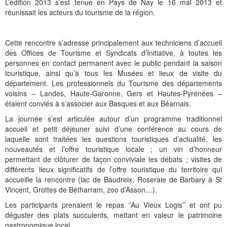
Histoire et patrimoine
Artisanats d'arts
Cartes anciennes
Plan Local d'Urbanisme
Sports
La vie à Bétharram
Le village en images
Accueil des groupes
Montagne et eaux vives
Jusqu'au XXe siécle
Municipalité depuis 1789
L'église Saint Jean-Baptiste
Représentations externes
Le service technique
Conseil Communautaire
Ecole publique
L'activité Lestelloise
La légende
La Chapelle Notre Dame
L
’édition 2013 s’est tenue en Pays de Nay le 16 mai 2013 et
réunissait les acteurs du tourisme de la région.
Manifestations
Restauration du calvaire
Associations
Votre séjour
Aires de pique-nique
Vers le progrès
Translation du cimetière
Le cimetière
PV du Conseil Municipal
Le service scolaire
Compétences
PLU 2025 modification simplifiée N° 1
Collège et lycées
Les pèlerinages
La Chapelle Saint Michel
L'ensemble scolaire
Liens touristiques
Équipements
Services publics
Le XXe siécle
Recensement de 1385
Le monument aux morts
Services aux personnes
Réalisations
PLU 2020
Collèges aux alentours
Récit de voyage en 1645
Le calvaire
La maison de retraite
Cette rencontre s’adresse principalement aux techniciens d’accueil
des Offices de Tourisme et Syndicats d’Initiative, à toutes les
Aménagements
Culte
Montagne
Le moulin
PLU 2011 - Règlement
Lycées aux alentours
Services aux jeunes
Le vieux pont
Les accueils
personnes en contact permanent avec le public pendant la saison
touristique, ainsi qu’à tous les Musées et lieux de visite du
département. Les professionnels du Tourisme des départements
Budget et finances
Villes
Les chemins
Projets
Administrations
Le Musée
voisins – Landes, Haute-Garonne, Gers et Hautes-Pyrénées –
étaient conviés à s’associer aux Basques et aux Béarnais.
Bulletins municipaux
Culture et découverte
Les savoir-faire
Réalisations
Budgets primitifs
Santé / Social
La journée s’est articulée autour d’un programme traditionnel
État civil
Sports d'hivers et thermes
Comptes administratifs
Maisons de retraite
accueil et petit déjeuner suivi d’une conférence au cours de
laquelle sont traitées les questions touristiques d’actualité, les
Mentions légales et politique de confidentialité
Fiscalité
Naissances
Transports
nouveautés et l’offre touristique locale ; un vin d’honneur
permettant de clôturer de façon conviviale les débats ; visites de
Mariages / Pacs
Déchets
différents lieux significatifs de l’offre touristique du territoire qui
accueille la rencontre (lac de Baudreix, Roseraie de Barbary à St
Décès
Vincent, Grottes de Bétharram, zoo d’Asson…).
Les participants prenaient le repas ‘’Au Vieux Logis’’ et ont pu
déguster des plats succulents, mettant en valeur le patrimoine
gastronomique local.