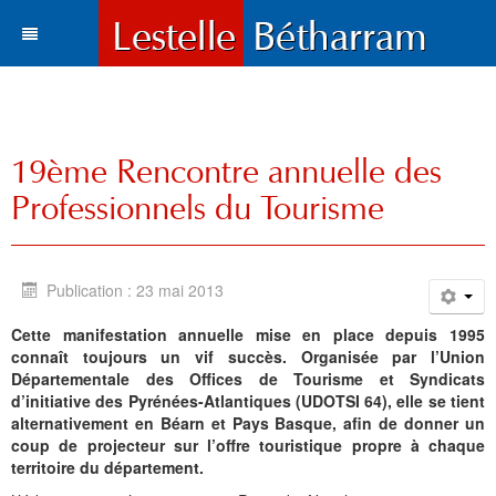
Actualités
Le village
Tous les articles
19ème Rencontre annuelle des
Tourisme
Vie municipale
Situation et accès
Professionnels du Tourisme
Histoire
Travaux
Environnement
Votre destination
Municipalité
Vie locale
Lestelle en chiffre
Où manger, où dormir ?
Histoire
Trois paysages
Publication : 23 mai 2013
Vie locale
Enfance et enseignement
Plans de la commune
Sports et loisirs
Toponymie
Mots du maire
Cartes
Hôtels l Restaurants
La Bastide
Cette manifestation annuelle mise en place depuis 1995
connaît toujours un vif succès. Organisée par l’Union
Bétharram
Solidarité et environnement
Fonds d'écran
Visites et découvertes
Chroniques locales
Le conseil municipal
Santé
Gîtes et meublés
Bases de Loisirs
La Chapelle de Bétharram
Le nom de Lestelle
Bienvenue
Départementale des Offices de Tourisme et Syndicats
d’initiative des Pyrénées-Atlantiques (UDOTSI 64), elle se tient
Culture et loisirs
Photos et cartes postales
Les Grottes de Bétharram
Archives
Informations
Education
Histoire
Chambres d'Hôtes
Balades et randonnées
Reconstruction du Pont
Toponymie gasconne
Archives
Les membres du Conseil
alternativement en Béarn et Pays Basque, afin de donner un
coup de projecteur sur l’offre touristique propre à chaque
Sports
Contacts
Produits régionaux
Patrimoines
Communauté de communes
Entreprises
Patrimoine
Cartes postales anciennes
Camping et chalets
Parcours d'orientation
Le XVIIIe siécle
La charte de Lestelle
Commissions municipales
Le service administratif
Petite enfance
Chronologie
territoire du département.