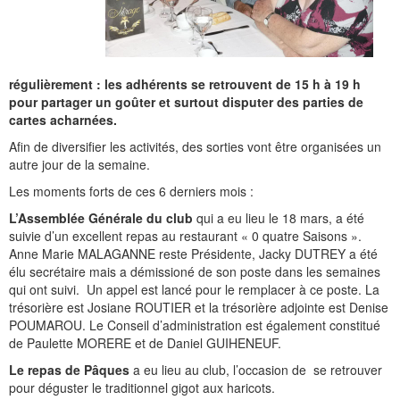
Histoire et patrimoine
Artisanats d'arts
Cartes anciennes
Plan Local d'Urbanisme
Sports
La vie à Bétharram
Le village en images
Accueil des groupes
Montagne et eaux vives
Jusqu'au XXe siécle
Municipalité depuis 1789
L'église Saint Jean-Baptiste
Représentations externes
Le service technique
Conseil Communautaire
Ecole publique
L'activité Lestelloise
La légende
La Chapelle Notre Dame
Manifestations
Restauration du calvaire
Associations
Votre séjour
Aires de pique-nique
Vers le progrès
Translation du cimetière
Le cimetière
PV du Conseil Municipal
Le service scolaire
Compétences
PLU 2025 modification simplifiée N° 1
Collège et lycées
Les pèlerinages
La Chapelle Saint Michel
L'ensemble scolaire
Liens touristiques
Équipements
Services publics
Le XXe siécle
Recensement de 1385
Le monument aux morts
Services aux personnes
Réalisations
PLU 2020
Collèges aux alentours
Récit de voyage en 1645
Le calvaire
La maison de retraite
régulièrement : les adhérents se retrouvent de 15 h à 19 h
pour partager un goûter et surtout disputer des parties de
Aménagements
Culte
Montagne
Le moulin
PLU 2011 - Règlement
Lycées aux alentours
Services aux jeunes
Le vieux pont
Les accueils
cartes acharnées.
Afin de diversifier les activités, des sorties vont être organisées un
Budget et finances
Villes
Les chemins
Projets
Administrations
Le Musée
autre jour de la semaine.
Bulletins municipaux
Culture et découverte
Les savoir-faire
Réalisations
Budgets primitifs
Santé / Social
Les moments forts de ces 6 derniers mois :
L’Assemblée Générale du club
qui a eu lieu le 18 mars, a été
État civil
Sports d'hivers et thermes
Comptes administratifs
Maisons de retraite
suivie d’un excellent repas au restaurant « 0 quatre Saisons ».
Anne Marie MALAGANNE reste Présidente, Jacky DUTREY a été
Mentions légales et politique de confidentialité
Fiscalité
Naissances
Transports
élu secrétaire mais a démissioné de son poste dans les semaines
qui ont suivi.
Un appel est lancé pour le remplacer à ce poste. La
Mariages / Pacs
Déchets
trésorière est Josiane ROUTIER et la trésorière adjointe est Denise
POUMAROU. Le Conseil d’administration est également constitué
Décès
de Paulette MORERE et de Daniel GUIHENEUF.
Le repas de Pâques
a eu lieu au club, l’occasion de
se retrouver
pour déguster le traditionnel gigot aux haricots.