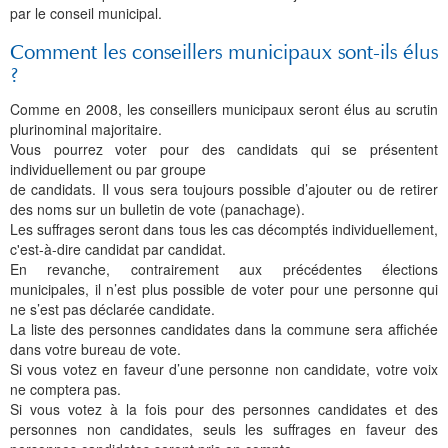
Histoire et patrimoine
Artisanats d'arts
Cartes anciennes
Plan Local d'Urbanisme
Sports
La vie à Bétharram
Le village en images
Accueil des groupes
Montagne et eaux vives
Jusqu'au XXe siécle
Municipalité depuis 1789
L'église Saint Jean-Baptiste
Représentations externes
Le service technique
Conseil Communautaire
Ecole publique
L'activité Lestelloise
La légende
La Chapelle Notre Dame
par le conseil municipal.
Manifestations
Restauration du calvaire
Associations
Votre séjour
Aires de pique-nique
Vers le progrès
Translation du cimetière
Le cimetière
PV du Conseil Municipal
Le service scolaire
Compétences
PLU 2025 modification simplifiée N° 1
Collège et lycées
Les pèlerinages
La Chapelle Saint Michel
L'ensemble scolaire
Comment les conseillers municipaux sont-ils élus
?
Liens touristiques
Équipements
Services publics
Le XXe siécle
Recensement de 1385
Le monument aux morts
Services aux personnes
Réalisations
PLU 2020
Collèges aux alentours
Récit de voyage en 1645
Le calvaire
La maison de retraite
Comme en 2008, les conseillers municipaux seront élus au scrutin
Aménagements
Culte
Montagne
Le moulin
PLU 2011 - Règlement
Lycées aux alentours
Services aux jeunes
Le vieux pont
Les accueils
plurinominal majoritaire.
Vous pourrez voter pour des candidats qui se présentent
Budget et finances
Villes
Les chemins
Projets
Administrations
Le Musée
individuellement ou par groupe
de candidats. Il vous sera toujours possible d’ajouter ou de retirer
Bulletins municipaux
Culture et découverte
Les savoir-faire
Réalisations
Budgets primitifs
Santé / Social
des noms sur un bulletin de vote (panachage).
Les suffrages seront dans tous les cas décomptés individuellement,
État civil
Sports d'hivers et thermes
Comptes administratifs
Maisons de retraite
c'est-à-dire candidat par candidat.
En revanche, contrairement aux précédentes élections
Mentions légales et politique de confidentialité
Fiscalité
Naissances
Transports
municipales, il n’est plus possible de voter pour une personne qui
ne s’est pas déclarée candidate.
Mariages / Pacs
Déchets
La liste des personnes candidates dans la commune sera affichée
dans votre bureau de vote.
Si vous votez en faveur d’une personne non candidate, votre voix
Décès
ne comptera pas.
Si vous votez à la fois pour des personnes candidates et des
personnes non candidates, seuls les suffrages en faveur des