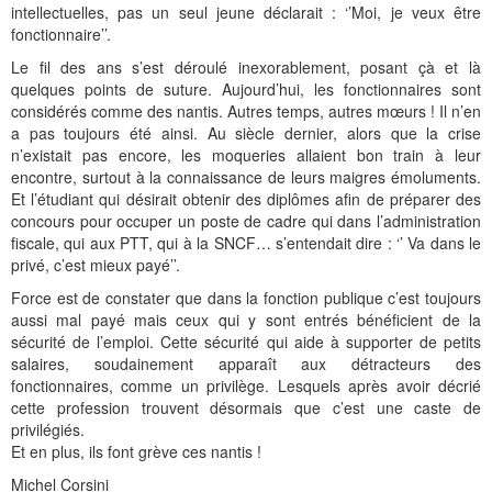
Histoire et patrimoine
Artisanats d'arts
Cartes anciennes
Plan Local d'Urbanisme
Sports
La vie à Bétharram
Le village en images
Accueil des groupes
Montagne et eaux vives
Jusqu'au XXe siécle
Municipalité depuis 1789
L'église Saint Jean-Baptiste
Représentations externes
Le service technique
Conseil Communautaire
Ecole publique
L'activité Lestelloise
La légende
La Chapelle Notre Dame
intellectuelles, pas un seul jeune déclarait : ‘’Moi, je veux être
fonctionnaire’’.
Manifestations
Restauration du calvaire
Associations
Votre séjour
Aires de pique-nique
Vers le progrès
Translation du cimetière
Le cimetière
PV du Conseil Municipal
Le service scolaire
Compétences
PLU 2025 modification simplifiée N° 1
Collège et lycées
Les pèlerinages
La Chapelle Saint Michel
L'ensemble scolaire
Le fil des ans s’est déroulé inexorablement, posant çà et là
quelques points de suture. Aujourd’hui, les fonctionnaires sont
Liens touristiques
Équipements
Services publics
Le XXe siécle
Recensement de 1385
Le monument aux morts
Services aux personnes
Réalisations
PLU 2020
Collèges aux alentours
Récit de voyage en 1645
Le calvaire
La maison de retraite
considérés comme des nantis. Autres temps, autres mœurs ! Il n’en
a pas toujours été ainsi. Au siècle dernier, alors que la crise
Aménagements
Culte
Montagne
Le moulin
PLU 2011 - Règlement
Lycées aux alentours
Services aux jeunes
Le vieux pont
Les accueils
n’existait pas encore, les moqueries allaient bon train à leur
encontre, surtout à la connaissance de leurs maigres émoluments.
Budget et finances
Villes
Les chemins
Projets
Administrations
Le Musée
Et l’étudiant qui désirait obtenir des diplômes afin de préparer des
concours pour occuper un poste de cadre qui dans l’administration
Bulletins municipaux
Culture et découverte
Les savoir-faire
Réalisations
Budgets primitifs
Santé / Social
fiscale, qui aux PTT, qui à la SNCF… s’entendait dire : ‘’ Va dans le
privé, c’est mieux payé’’.
État civil
Sports d'hivers et thermes
Comptes administratifs
Maisons de retraite
Force est de constater que dans la fonction publique c’est toujours
Mentions légales et politique de confidentialité
Fiscalité
Naissances
Transports
aussi mal payé mais ceux qui y sont entrés bénéficient de la
sécurité de l’emploi. Cette sécurité qui aide à supporter de petits
Mariages / Pacs
Déchets
salaires, soudainement apparaît aux détracteurs des
fonctionnaires, comme un privilège. Lesquels après avoir décrié
Décès
cette profession trouvent désormais que c’est une caste de
privilégiés.
Et en plus, ils font grève ces nantis !
Michel Corsini