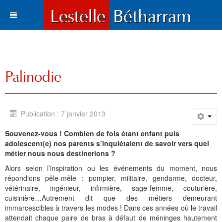
Actualités
Le village
Tous les articles
Palinodie
Tourisme
Vie municipale
Situation et accès
Histoire
Travaux
Environnement
Votre destination
Publication : 7 janvier 2013
Municipalité
Vie locale
Lestelle en chiffre
Où manger, où dormir ?
Histoire
Trois paysages
Souvenez-vous ! Combien de fois étant enfant puis
Vie locale
Enfance et enseignement
Plans de la commune
Sports et loisirs
Toponymie
Mots du maire
Cartes
Hôtels l Restaurants
La Bastide
adolescent(e) nos parents s’inquiétaient de savoir vers quel
métier nous nous destinerions ?
Bétharram
Solidarité et environnement
Fonds d'écran
Visites et découvertes
Chroniques locales
Le conseil municipal
Santé
Gîtes et meublés
Bases de Loisirs
La Chapelle de Bétharram
Le nom de Lestelle
Bienvenue
Alors selon l’inspiration ou les événements du moment, nous
répondions pêle-mêle : pompier, militaire, gendarme, docteur,
Culture et loisirs
Photos et cartes postales
Les Grottes de Bétharram
Archives
Informations
Education
Histoire
Chambres d'Hôtes
Balades et randonnées
Reconstruction du Pont
Toponymie gasconne
Archives
Les membres du Conseil
vétérinaire, ingénieur, infirmière, sage-femme, couturière,
cuisinière…Autrement dit que des métiers demeurant
Sports
Contacts
Produits régionaux
Patrimoines
Communauté de communes
Entreprises
Patrimoine
Cartes postales anciennes
Camping et chalets
Parcours d'orientation
Le XVIIIe siécle
La charte de Lestelle
Commissions municipales
Le service administratif
Petite enfance
Chronologie
immarcescibles à travers les modes ! Dans ces années où le travail
attendait chaque paire de bras à défaut de méninges hautement